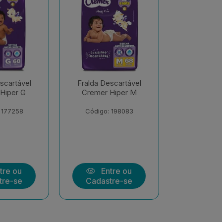
scartável
Fralda Descartável
Fralda De
Hiper M
Cremer Hiper EXX
Cremer S
Econômi
 198083
Código: 206547
Código:
tre ou
Entre ou
Ent
tre-se
Cadastre-se
Cadast