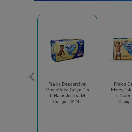
escartável
Fralda Descartável
Fralda D
 Calça Dia
MamyPoko Calça Dia
MamyPoko
e Jumbo M
E Noite Jumbo G
E Noite 
: 201245
Código: 201248
Código