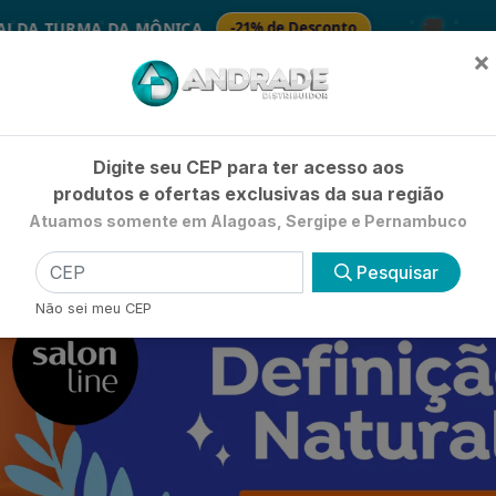
🚚
A MÔNICA
-21% de Desconto
🧴
SABONETES
×
Já é cliente? - Entrar
|
Não é clie
Digite seu CEP para ter acesso aos
produtos e ofertas exclusivas da sua região
Atuamos somente em Alagoas, Sergipe e Pernambuco
HIGIENE E BELEZA
LIMPEZA
PETSHOP
UTILIDADE 
Pesquisar
Não sei meu CEP