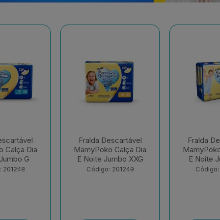
escartável
Fralda Descartável
Fralda De
 Calça Dia
MamyPoko Calça Dia
MamyPok
Jumbo XXG
E Noite Jumbo XG
Regul
: 201249
Código: 201250
Código: