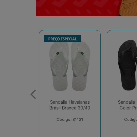
 Havaianas
Sandália Havaianas
Sandália
ranca 39/40
Color Preto 41/42
Tradiciona
o: 81421
Código: 81326
Código