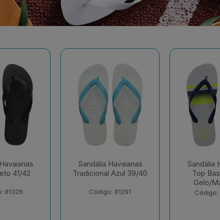
 Havaianas
Sandália Havaianas
Sandália 
l Azul 39/40
Top Basic Cinza
Top 
Gelo/Mar 41/42
Branco/Br
41
: 81291
Código: 230652
Código: