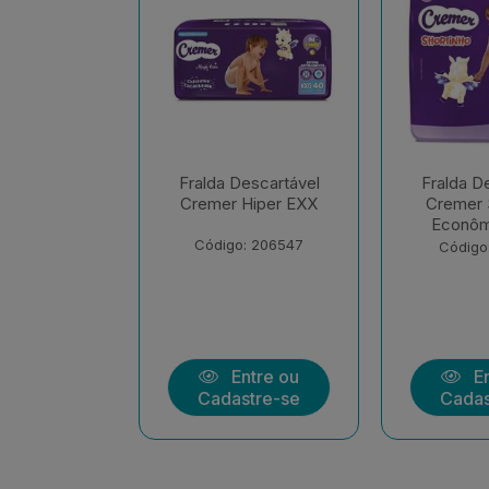
escartável
Fralda Descartável
Fralda D
Hiper EXX
Cremer Shortinho
Cremer M
Econômica EXX
Econôm
Uni
: 206547
Código: 208139
Código
ntre ou
Entre ou
En
stre-se
Cadastre-se
Cadas