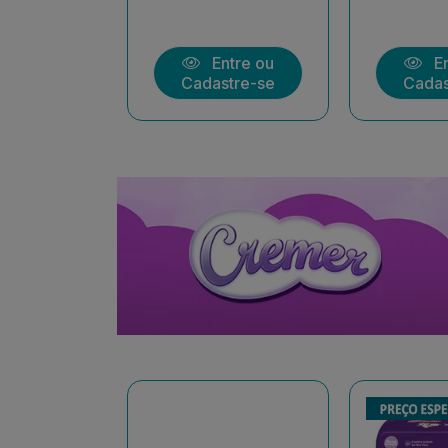
ntre ou
Entre ou
En
stre-se
Cadastre-se
Cadas