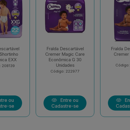
escartável
Fralda Descartável
Fralda De
agic Care
Cremer Hiper G
Cremer 
ica G 30
dades
Código: 177258
Código:
: 222977
tre ou
Entre ou
En
tre-se
Cadastre-se
Cadas