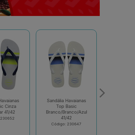
Havaianas
Sandália Havaianas
Sandália 
Basic
Color Vermelho
Color Ver
anco/Azul
Hibisco 37/38
39/
/42
Código: 230372
Código:
 230647