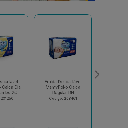
scartável
Fralda Descartável
Fralda De
o Calça
MamyPoko Calça Dia
MamyPoko 
ar RN
E Noite Giga M 68
E Noite G
Unid...
Unid
 208461
Código: 218867
Código: