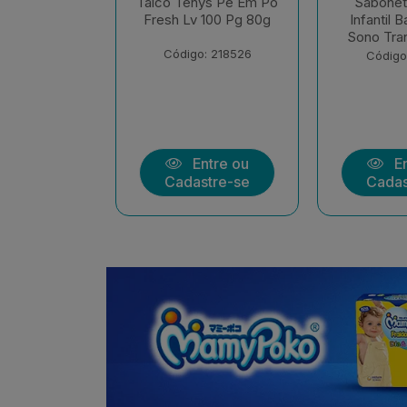
ys Pe Em Po
Sabonete Liquido
Sabonet
 100 Pg 80g
Infantil Baruel Baby
Infantil 
Sono Tranquilo Refil
Sem Cora
: 218526
Código: 213513
Código
ntre ou
Entre ou
En
stre-se
Cadastre-se
Cadas