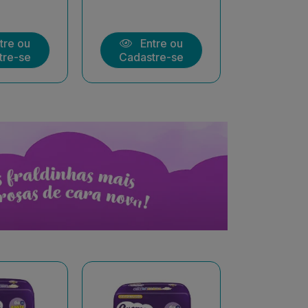
tre ou
Entre ou
Ent
tre-se
Cadastre-se
Cadast