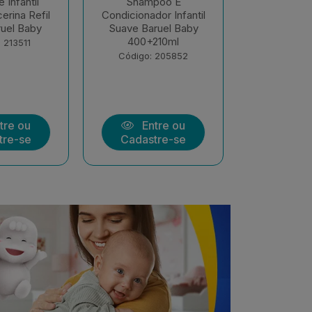
poo E
Shampoo E
Sabonete 
or Infantil
Condicionador Infantil
Líquido Son
ruel Baby
Sono Tranquilo 400ml
400ml Bar
210ml
+ 210m...
Código:
 205852
Código: 205851
tre ou
Entre ou
Ent
tre-se
Cadastre-se
Cadast