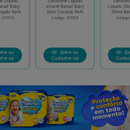
e Liquido
Sabonete Infantil
Sham
Baruel Baby
Líquido Glicerina Refil
Condicionad
nte Refil
210ml Baruel Baby
Suave Ba
400+
: 213512
Código: 213511
Código:
tre ou
Entre ou
En
tre-se
Cadastre-se
Cadas