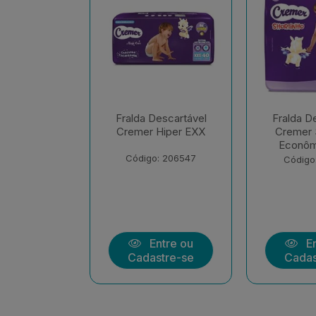
escartável
Fralda Descartável
Fralda D
Hiper EXX
Cremer Shortinho
Cremer M
Econômica EXX
Econôm
Uni
: 206547
Código: 208139
Código
ntre ou
Entre ou
En
stre-se
Cadastre-se
Cadas