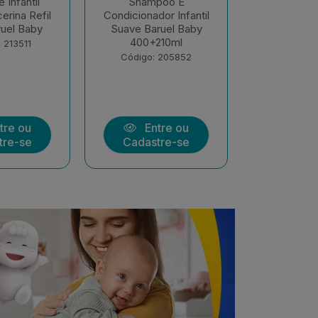
Shampoo E
Sabonete Infantil
Sab
cionador Infantil
Líquido Sono Tranquilo
Intan
Tranquilo 400ml
400ml Baruel Baby
Pele 
+ 210m...
Código: 199364
Có
ódigo: 205851
Entre ou
Entre ou
adastre-se
Cadastre-se
C