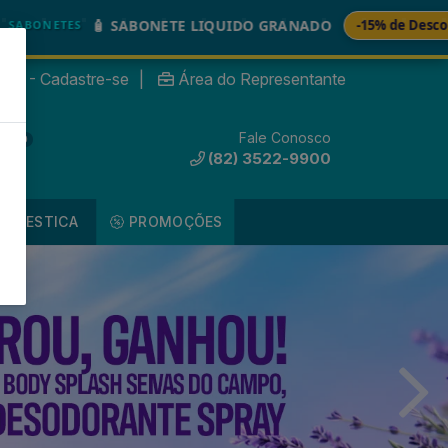
🚚
ABONETE LIQUIDO GRANADO
-15% de Desconto
nte? - Cadastre-se
|
Área do Representante
Fale Conosco
0
(82) 3522-9900
DOMESTICA
PROMOÇÕES