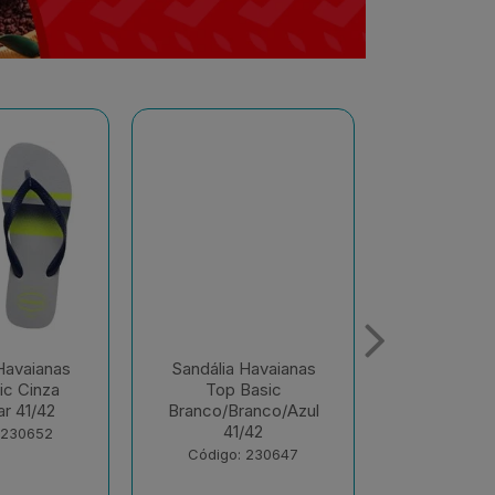
Havaianas
Sandália Havaianas
Sandália 
Basic
Color Vermelho
Color Ver
anco/Azul
Hibisco 37/38
39/
/42
Código: 230372
Código:
 230647