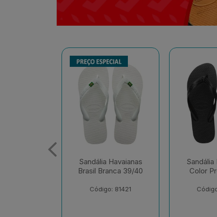
 Havaianas
Sandália Havaianas
Sandália
ranca 39/40
Color Preto 41/42
Tradiciona
o: 81421
Código: 81326
Código