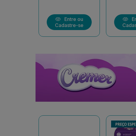
ntre ou
Entre ou
En
stre-se
Cadastre-se
Cadas