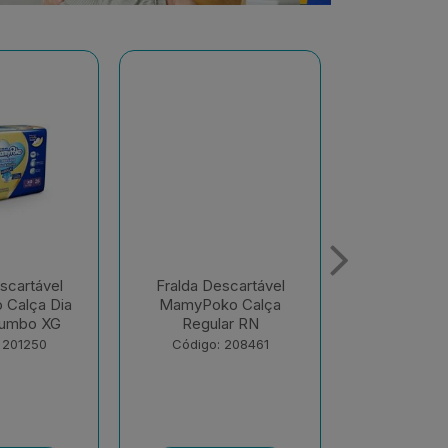
scartável
Fralda Descartável
Fralda De
o Calça
MamyPoko Calça Dia
MamyPoko 
ar RN
E Noite Giga M 68
E Noite G
Unid...
Unid
 208461
Código: 218867
Código: