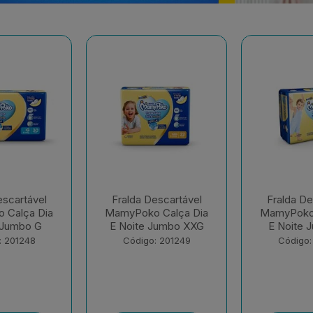
escartável
Fralda Descartável
Fralda De
 Calça Dia
MamyPoko Calça Dia
MamyPok
Jumbo XXG
E Noite Jumbo XG
Regul
: 201249
Código: 201250
Código: