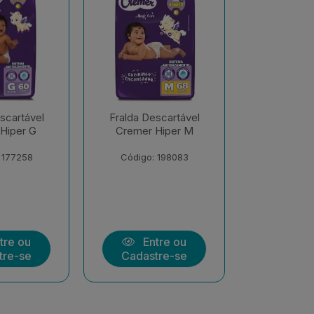
scartável
Fralda Descartável
Fralda De
Hiper M
Cremer Hiper EXX
Cremer S
Econômi
 198083
Código: 206547
Código:
tre ou
Entre ou
Ent
tre-se
Cadastre-se
Cadast