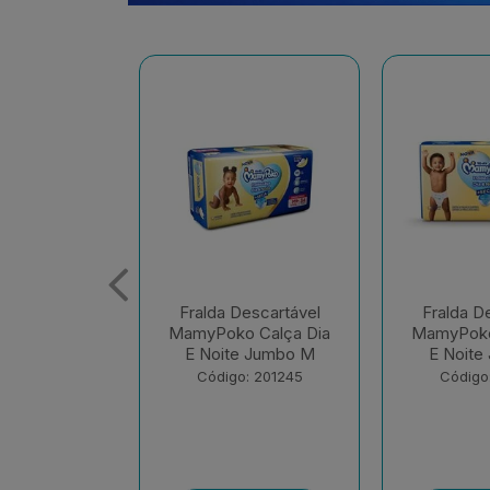
escartável
Fralda Descartável
Fralda D
 Calça Dia
MamyPoko Calça Dia
MamyPoko
e Jumbo M
E Noite Jumbo G
E Noite 
: 201245
Código: 201248
Código