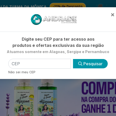
🚚
MÔNICA
-21% de Desconto
🧴 S
SABONETES
×
Já é cliente? - Entrar
|
Não é clie
Digite seu CEP para ter acesso aos
produtos e ofertas exclusivas da sua região
Atuamos somente em Alagoas, Sergipe e Pernambuco
HIGIENE E BELEZA
LIMPEZA
PETSHOP
UTILIDADE 
Pesquisar
Não sei meu CEP