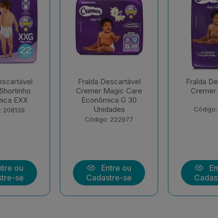
escartável
Fralda Descartável
Fralda De
agic Care
Cremer Hiper G
Cremer 
ica G 30
dades
Código: 177258
Código:
: 222977
tre ou
Entre ou
En
tre-se
Cadastre-se
Cadas