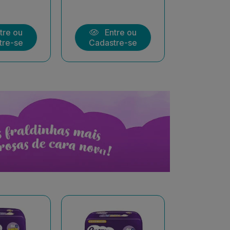
tre ou
Entre ou
Ent
tre-se
Cadastre-se
Cadast