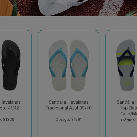
 Havaianas
Sandália Havaianas
Sandália 
l Azul 39/40
Top Basic Cinza
Top 
Gelo/Mar 41/42
Branco/Br
41
: 81291
Código: 230652
Código: