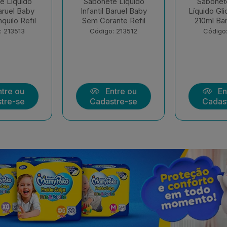
bonete Infantil
Shampoo E
do Glicerina Refil
Condicionador Infantil
Condi
ml Baruel Baby
Suave Baruel Baby
Sono 
400+210ml
ódigo: 213511
Código: 205852
C
Entre ou
Entre ou
Cadastre-se
Cadastre-se
C