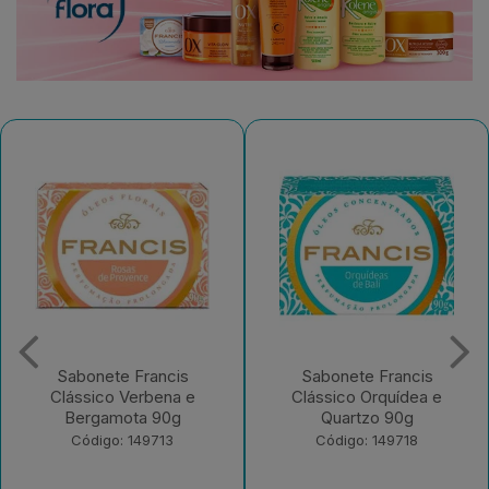
Sabonete Francis
Desodorante Aerossol
Clássico Orquídea e
Francis Men Active
Quartzo 90g
Código: 182965
Código: 149718