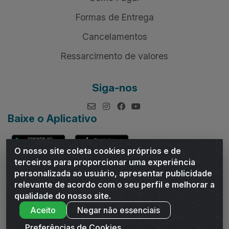
Formas de Entrega
Cancelamentos
Ressarcimento de valores
Siga-nos
Baixe o Aplicativo
O nosso site coleta cookies próprios e de
terceiros para proporcionar uma experiência
personalizada ao usuário, apresentar publicidade
relevante de acordo com o seu perfil e melhorar a
Andrade Distribuidor - ROD AL 110, n° 1401 - Sitio Moco,
qualidade do nosso site.
Arapiraca/AL - CEP 57319-300 - CNPJ 10.667.481/0001-47
Aceito
Negar não essenciais
Preferências de Cookies