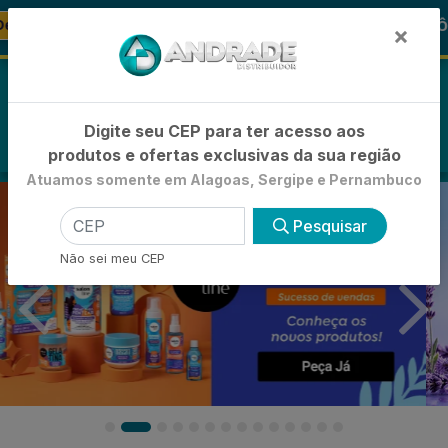
🚚
🪞 FRALDA TURMA DA MÔNICA
-21%
FRALDAS
×
0
Digite seu CEP para ter acesso aos
produtos e ofertas exclusivas da sua região
Atuamos somente em Alagoas, Sergipe e Pernambuco
Pesquisar
Não sei meu CEP