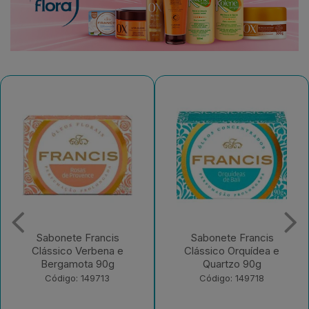
Sabonete Francis
Desodorante Aerossol
Clássico Orquídea e
Francis Men Active
Quartzo 90g
Código: 182965
Código: 149718