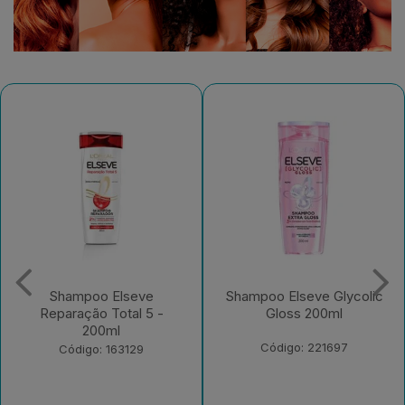
Shampoo Elseve Glycolic
Creme para Pentear
Gloss 200ml
Elseve Colágeno Lifter
250ml
Código: 221697
Código: 235526