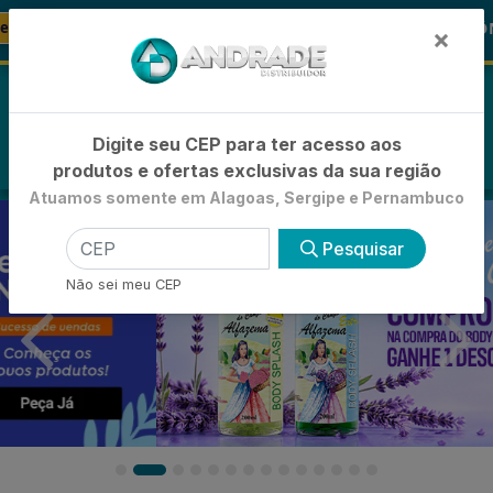
🚚
🪞 FRALDA TURMA DA MÔNICA
-21% de
FRALDAS
×
0
Digite seu CEP para ter acesso aos
produtos e ofertas exclusivas da sua região
Atuamos somente em Alagoas, Sergipe e Pernambuco
Pesquisar
Não sei meu CEP