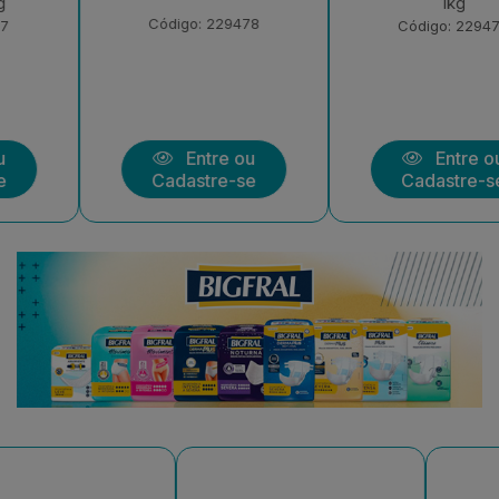
1kg
Código: 229478
Código: 229472
Entre ou
Entre ou
Cadastre-se
Cadastre-se