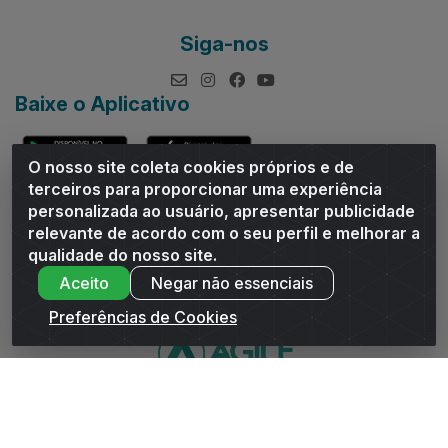
Siga-nos
Baixe o Aplicativo
O nosso site coleta cookies próprios e de
terceiros para proporcionar uma experiência
personalizada ao usuário, apresentar publicidade
relevante de acordo com o seu perfil e melhorar a
Andrade Distribuidor - ROD AL 110, n° 1401 - Sitio Moco,
qualidade do nosso site.
Arapiraca/AL - CEP 57319-300 - CNPJ 10.667.481/0001-47
Aceito
Negar não essenciais
Preferências de Cookies