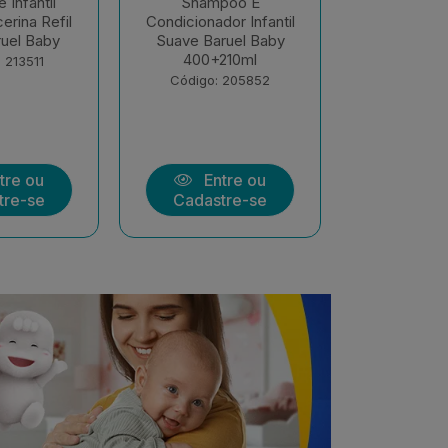
poo E
Shampoo E
Sabonete 
or Infantil
Condicionador Infantil
Líquido Son
ruel Baby
Sono Tranquilo 400ml
400ml Bar
210ml
+ 210m...
Código:
 205852
Código: 205851
tre ou
Entre ou
Ent
tre-se
Cadastre-se
Cadast