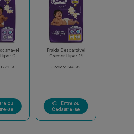
scartável
Fralda Descartável
Fralda De
Hiper M
Cremer Hiper EXX
Cremer S
Econômi
 198083
Código: 206547
Código:
tre ou
Entre ou
Ent
tre-se
Cadastre-se
Cadast