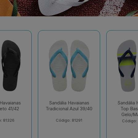
 Havaianas
Sandália Havaianas
Sandália 
l Azul 39/40
Top Basic Cinza
Top 
Gelo/Mar 41/42
Branco/Br
41
: 81291
Código: 230652
Código: