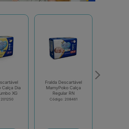
scartável
Fralda Descartável
Fralda De
o Calça
MamyPoko Calça Dia
MamyPoko 
ar RN
E Noite Giga M 68
E Noite G
Unid...
Unid
 208461
Código: 218867
Código: