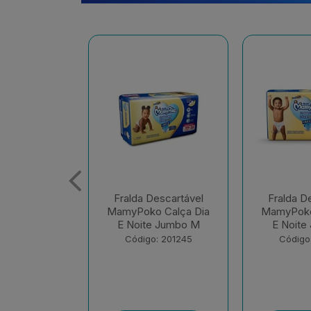
escartável
Fralda Descartável
Fralda D
 Calça Dia
MamyPoko Calça Dia
MamyPoko
e Jumbo M
E Noite Jumbo G
E Noite 
: 201245
Código: 201248
Código