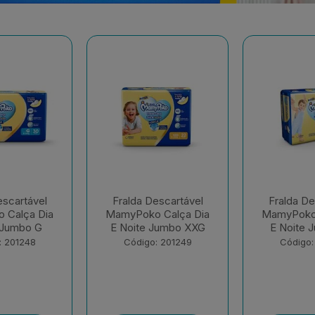
escartável
Fralda Descartável
Fralda De
 Calça Dia
MamyPoko Calça Dia
MamyPok
Jumbo XXG
E Noite Jumbo XG
Regul
: 201249
Código: 201250
Código: