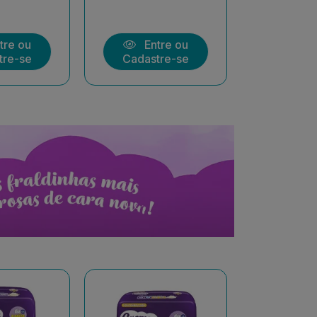
tre ou
Entre ou
Ent
tre-se
Cadastre-se
Cadast