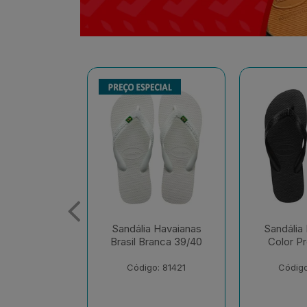
 Havaianas
Sandália Havaianas
Sandália
ranca 39/40
Color Preto 41/42
Tradiciona
o: 81421
Código: 81326
Código