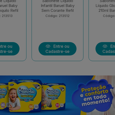
e Liquido
Sabonete Infantil
Sham
Baruel Baby
Líquido Glicerina Refil
Condicionad
nte Refil
210ml Baruel Baby
Suave Ba
400+
: 213512
Código: 213511
Código:
tre ou
Entre ou
En
tre-se
Cadastre-se
Cadas