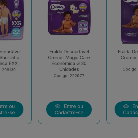
escartável
Fralda Descartável
Fralda De
agic Care
Cremer Hiper G
Cremer 
ica G 30
dades
Código: 177258
Código:
: 222977
tre ou
Entre ou
En
tre-se
Cadastre-se
Cadas