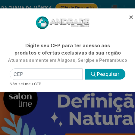
🚚
 MÔNICA
-21% de Desconto
🧴 
SABONETES
×
Já é cliente? - Entrar
|
Não é clie
Digite seu CEP para ter acesso aos
produtos e ofertas exclusivas da sua região
Atuamos somente em Alagoas, Sergipe e Pernambuco
HIGIENE E BELEZA
LIMPEZA
PETSHOP
UTILIDADE 
Pesquisar
Não sei meu CEP