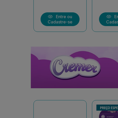
ntre ou
Entre ou
En
stre-se
Cadastre-se
Cadas