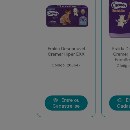
escartável
Fralda Descartável
Fralda D
Hiper EXX
Cremer Shortinho
Cremer M
Econômica EXX
Econôm
Uni
: 206547
Código: 208139
Código
ntre ou
Entre ou
En
stre-se
Cadastre-se
Cadas