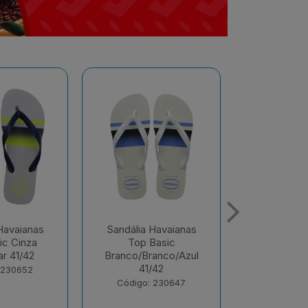
Havaianas
Sandália Havaianas
Sandália 
Basic
Color Vermelho
Color Ver
anco/Azul
Hibisco 37/38
39/
/42
Código: 230372
Código:
 230647