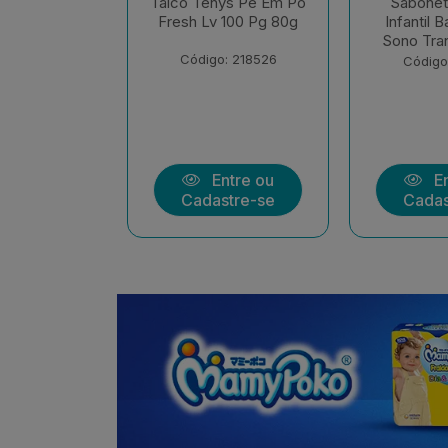
ys Pe Em Po
Sabonete Liquido
Sabonet
 100 Pg 80g
Infantil Baruel Baby
Infantil 
Sono Tranquilo Refil
Sem Cora
: 218526
Código: 213513
Código
ntre ou
Entre ou
En
stre-se
Cadastre-se
Cadas