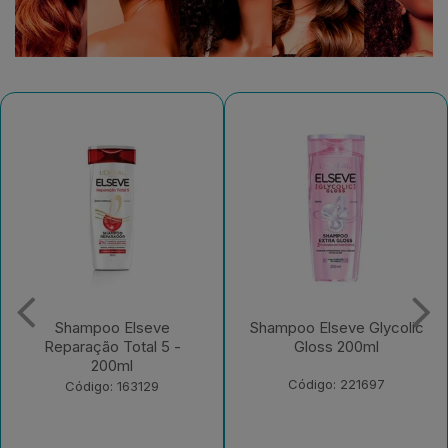
Shampoo Elseve Glycolic
Creme para Pentear
Gloss 200ml
Elseve Colágeno Lifter
250ml
Código: 221697
Código: 235526