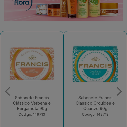
Sabonete Francis
Desodorante Aerossol
Clássico Orquídea e
Francis Men Active
Quartzo 90g
Código: 182965
Código: 149718