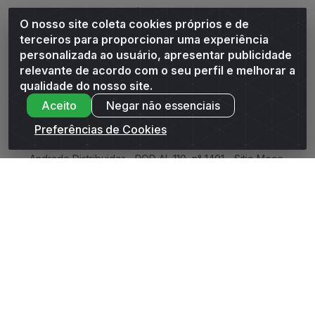
Siga-nos
O nosso site coleta cookies próprios e de
terceiros para proporcionar uma experiência
Baixe o Aplicativo
personalizada ao usuário, apresentar publicidade
relevante de acordo com o seu perfil e melhorar a
qualidade do nosso site.
Aceito
Negar não essenciais
Preferências de Cookies
Andrade Distribuidor - ROD AL 110, n° 1401 - Sitio Moco,
Arapiraca/AL - CEP 57319-300 - CNPJ 10.667.481/0001-47