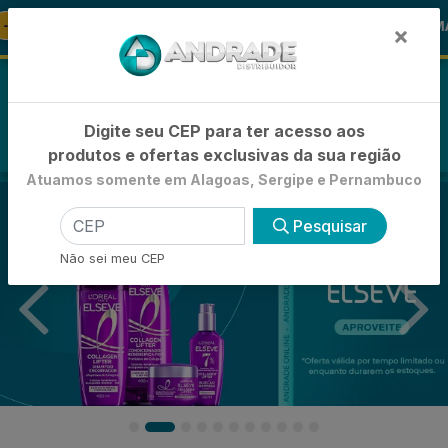
🚚
nto
🪞 FRALDA TURMA DA MÔNIC
FRALDAS
×
0
Digite seu CEP para ter acesso aos
produtos e ofertas exclusivas da sua região
Atuamos somente em Alagoas, Sergipe e Pernambuco
Pesquisar
Não sei meu CEP