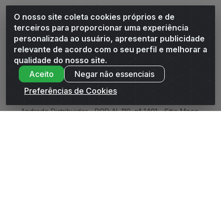
Siga-nos
O nosso site coleta cookies próprios e de
terceiros para proporcionar uma experiência
Baixe o Aplicativo
personalizada ao usuário, apresentar publicidade
relevante de acordo com o seu perfil e melhorar a
qualidade do nosso site.
Aceito
Negar não essenciais
Preferências de Cookies
Andrade Distribuidor - ROD AL 110, n° 1401 - Sitio Moco,
Arapiraca/AL - CEP 57319-300 - CNPJ 10.667.481/0001-47