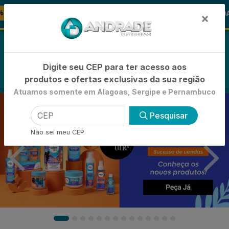
🚚
🪞 FRALDA TURMA DA MÔNICA
-2
FRALDAS
×
0
Digite seu CEP para ter acesso aos
produtos e ofertas exclusivas da sua região
Atuamos somente em Alagoas, Sergipe e Pernambuco
Pesquisar
Não sei meu CEP