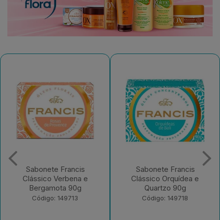
Sabonete Francis
Desodorante Aerossol
Clássico Orquídea e
Francis Men Active
Quartzo 90g
Código: 182965
Código: 149718