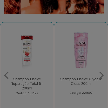
Shampoo Elseve Glycolic
Creme para Pentear
Gloss 200ml
Elseve Colágeno Lifter
250ml
Código: 221697
Código: 235526