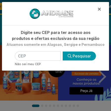
🚚
🪞 FRALDA TURMA DA MÔNICA
-21
FRALDAS
×
0
Digite seu CEP para ter acesso aos
produtos e ofertas exclusivas da sua região
Atuamos somente em Alagoas, Sergipe e Pernambuco
Pesquisar
Não sei meu CEP