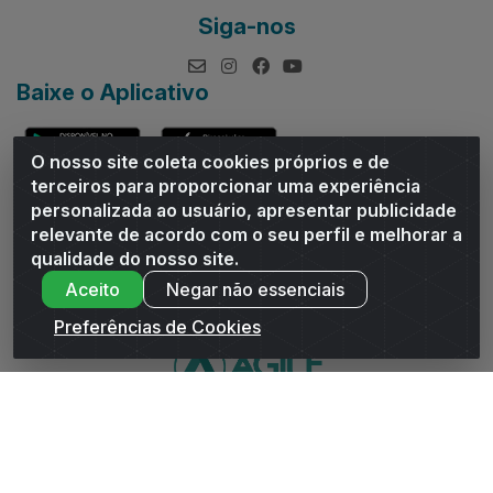
Siga-nos
Baixe o Aplicativo
O nosso site coleta cookies próprios e de
terceiros para proporcionar uma experiência
personalizada ao usuário, apresentar publicidade
relevante de acordo com o seu perfil e melhorar a
Andrade Distribuidor - ROD AL 110, n° 1401 - Sitio Moco,
qualidade do nosso site.
Arapiraca/AL - CEP 57319-300 - CNPJ 10.667.481/0001-47
Aceito
Negar não essenciais
Preferências de Cookies