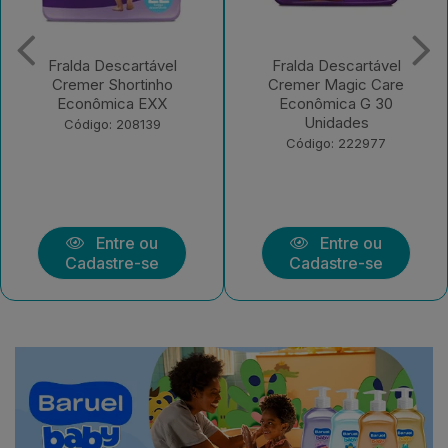
alda Descartável
Fralda Descartável
remer Shortinho
Cremer Magic Care
Fr
conômica EXX
Econômica G 30
C
Unidades
Código: 208139
Código: 222977
Entre ou
Entre ou
Cadastre-se
Cadastre-se