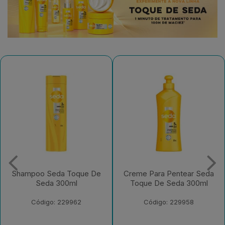
oo Seda Toque De
Creme Para Pentear Seda
Con
Seda 300ml
Toque De Seda 300ml
Toq
Código: 229962
Código: 229958