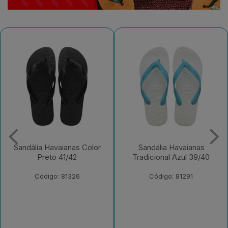
s Color
Sandália Havaianas
Sandália Havaian
Tradicional Azul 39/40
Basic Cinza Gel
41/42
6
Código: 81291
Código: 2306