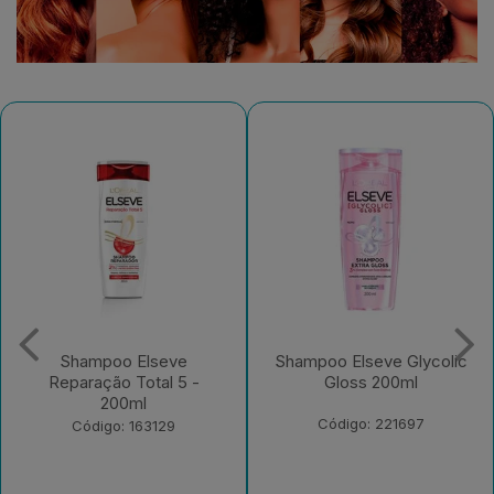
Shampoo Elseve Glycolic
Creme para Pentear
Gloss 200ml
Elseve Colágeno Lifter
250ml
Código: 221697
Código: 235526