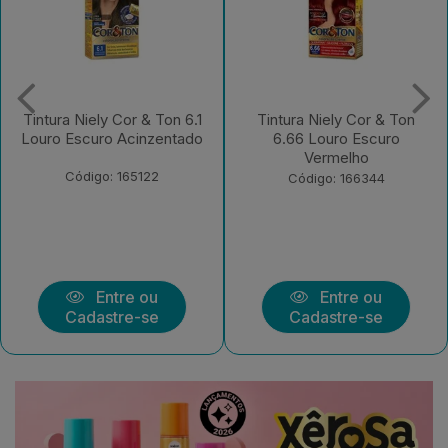
a Niely Cor & Ton 6.1
Tintura Niely Cor & Ton
Tint
 Escuro Acinzentado
6.66 Louro Escuro
Vermelho
Código: 165122
Código: 166344
Entre ou
Entre ou
Cadastre-se
Cadastre-se