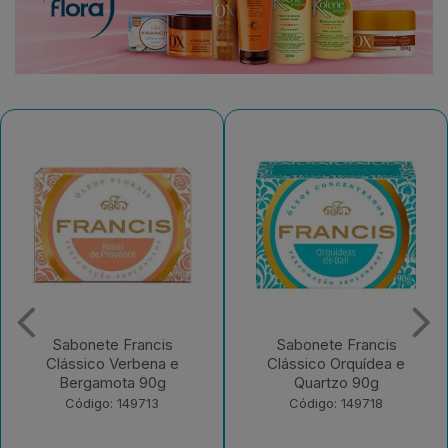
abonete Francis
Sabonete Francis
Deso
ássico Verbena e
Clássico Orquídea e
Fr
Bergamota 90g
Quartzo 90g
Código: 149713
Código: 149718