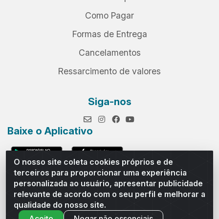
Como Pagar
Formas de Entrega
Cancelamentos
Ressarcimento de valores
Siga-nos
Baixe o Aplicativo
O nosso site coleta cookies próprios e de
terceiros para proporcionar uma experiência
personalizada ao usuário, apresentar publicidade
relevante de acordo com o seu perfil e melhorar a
Andrade Distribuidor - ROD AL 110, n° 1401 - Sitio Moco,
qualidade do nosso site.
Arapiraca/AL - CEP 57319-300 - CNPJ 10.667.481/0001-47
Aceito
Negar não essenciais