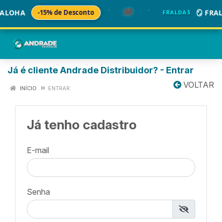
🚚
ALOHA
-15% de Desconto
🪞 FRAL
FRALDAS
Já é cliente Andrade Distribuidor? - Entrar
VOLTAR
INÍCIO
ENTRAR
Já tenho cadastro
E-mail
Senha