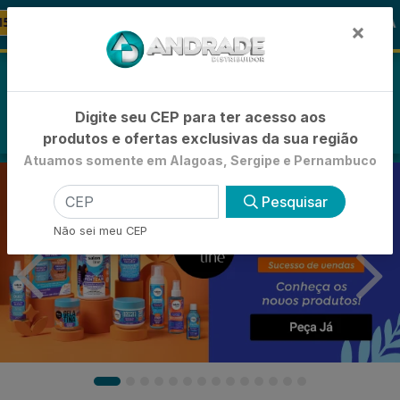
🚚
to
🪞 FRALDA TURMA DA MÔNICA
FRALDAS
×
0
Digite seu CEP para ter acesso aos
produtos e ofertas exclusivas da sua região
Atuamos somente em Alagoas, Sergipe e Pernambuco
Pesquisar
Não sei meu CEP