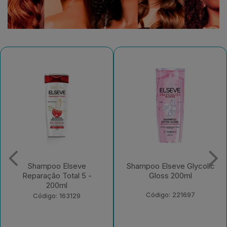
Shampoo Elseve Glycolic
Creme para Pentear
Gloss 200ml
Elseve Colágeno Lifter
250ml
Código: 221697
Código: 235526