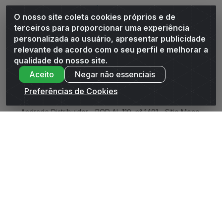
Siga-nos
O nosso site coleta cookies próprios e de
terceiros para proporcionar uma experiência
Baixe o Aplicativo
personalizada ao usuário, apresentar publicidade
relevante de acordo com o seu perfil e melhorar a
qualidade do nosso site.
Aceito
Negar não essenciais
Preferências de Cookies
Andrade Distribuidor - ROD AL 110, n° 1401 - Sitio Moco,
Arapiraca/AL - CEP 57319-300 - CNPJ 10.667.481/0001-47