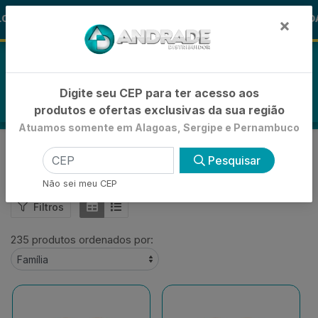
🚚
-15% de Desconto
🪞 FRALDA TURM
FRALDAS
×
0
Digite seu CEP para ter acesso aos
produtos e ofertas exclusivas da sua região
Atuamos somente em Alagoas, Sergipe e Pernambuco
FEMININO
Pesquisar
VOLTAR
INÍCIO
CALÇADOS
FEMININO
Não sei meu CEP
Filtros
235 produtos ordenados por: