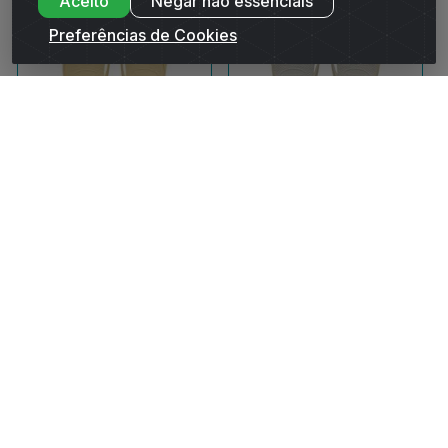
Aceito
Negar não essenciais
Preferências de Cookies
Sandália Havaianas Slim
Sandália Havaianas Slim
Lisa Laranja Sunset 35/36
Lisa Branco 39/40
Código: 230408
Código: 144435
Embalagem: 1PR
Embalagem: 01PR
Caixa contém 12 unidade(s)
Caixa contém 12 unidade(s)
Entre ou
Entre ou
Cadastre-se
Cadastre-se