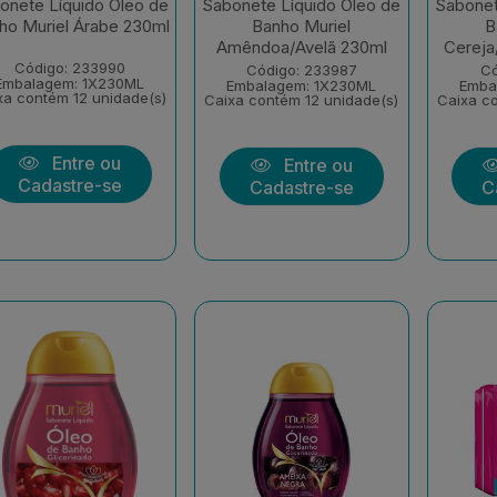
onete Líquido Óleo de
Sabonete Líquido Óleo de
Sabonet
ho Muriel Árabe 230ml
Banho Muriel
B
Amêndoa/Avelã 230ml
Cereja
Código: 233990
Código: 233987
Có
Embalagem: 1X230ML
Embalagem: 1X230ML
Emba
xa contém 12 unidade(s)
Caixa contém 12 unidade(s)
Caixa co
Entre ou
Entre ou
Cadastre-se
Cadastre-se
C