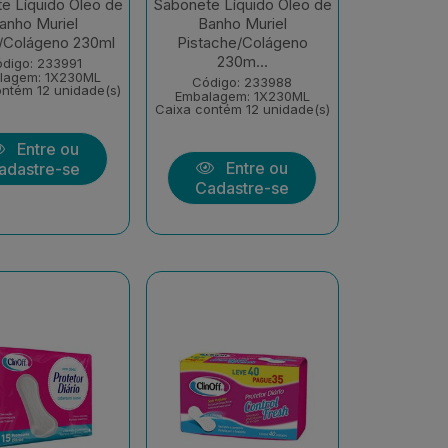
e Líquido Óleo de
Sabonete Líquido Óleo de
anho Muriel
Banho Muriel
/Colágeno 230ml
Pistache/Colágeno
230m...
digo: 233991
lagem: 1X230ML
Código: 233988
ntém 12 unidade(s)
Embalagem: 1X230ML
Caixa contém 12 unidade(s)
Entre ou
Entre ou
adastre-se
Cadastre-se