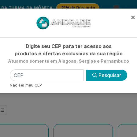
🚚
RMA DA MÔNICA
-21% de Desconto
SABONET
×
Já é cliente? - Entrar
|
Não é clie
Digite seu CEP para ter acesso aos
produtos e ofertas exclusivas da sua região
Atuamos somente em Alagoas, Sergipe e Pernambuco
HIGIENE E BELEZA
LIMPEZA
PETSHOP
UTILIDADE 
Pesquisar
Não sei meu CEP