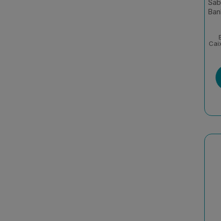
Sab
Ban
Cai