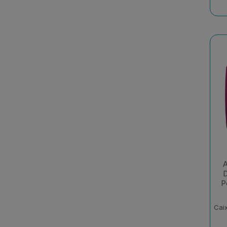
A
D
P
Cai