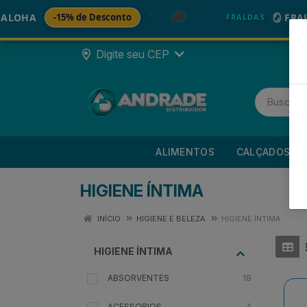
🚚
-15% de Desconto
🪞 FRALDA TU
FRALDAS
Digite seu CEP
ALIMENTOS
CALÇADOS
HIGIENE ÍNTIMA
INÍCIO
HIGIENE E BELEZA
HIGIENE ÍNTIMA
HIGIENE ÍNTIMA
ABSORVENTES
18
ACESSORIOS
4