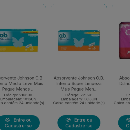
orvente Johnson O.B.
Absorvente Johnson O.B.
Absor
erno Médio Leve Mais
Interno Super Limpeza
Diári
Pague Menos ...
Mais Pague Men...
Código: 216680
Código: 221581
Có
Embalagem: 1X16UN
Embalagem: 1X16UN
Emba
xa contém 24 unidade(s)
Caixa contém 24 unidade(s)
Caixa co
Entre ou
Entre ou
Cadastre-se
Cadastre-se
C