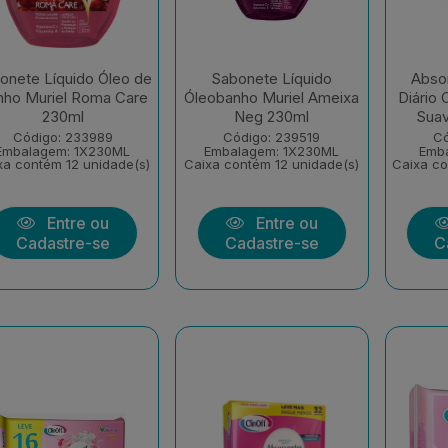
onete Líquido Óleo de
Sabonete Líquido
Absor
nho Muriel Roma Care
Óleobanho Muriel Ameixa
Diário 
230ml
Neg 230ml
Suav
Código: 233989
Código: 239519
Có
Embalagem: 1X230ML
Embalagem: 1X230ML
Emb
xa contém 12 unidade(s)
Caixa contém 12 unidade(s)
Caixa co
Entre ou
Entre ou
Cadastre-se
Cadastre-se
C