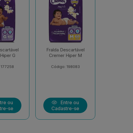
scartável
Fralda Descartável
Fralda De
Hiper M
Cremer Hiper EXX
Cremer S
Econôm
 198083
Código: 206547
Código:
tre ou
Entre ou
Ent
tre-se
Cadastre-se
Cadast