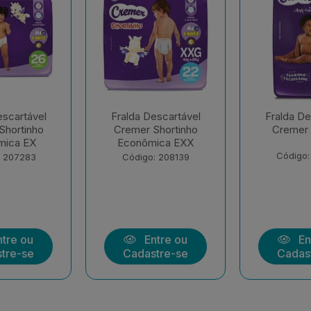
escartável
Fralda Descartável
Fralda De
Shortinho
Cremer Hiper G
Cremer 
ica EXX
Código: 177258
Código:
: 208139
tre ou
Entre ou
En
tre-se
Cadastre-se
Cadas