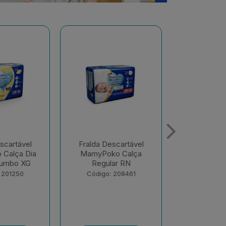
scartável
Fralda Descartável
Fralda De
o Calça
MamyPoko Calça Dia
MamyPoko 
ar RN
E Noite Giga M 68
E Noite G
Unid...
Unid
 208461
Código: 218867
Código: