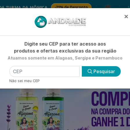
🚚
ÔNICA
-21% de Desconto
🧴 SA
SABONETES
×
Já é cliente? - Entrar
|
Não é clie
Digite seu CEP para ter acesso aos
produtos e ofertas exclusivas da sua região
Atuamos somente em Alagoas, Sergipe e Pernambuco
HIGIENE E BELEZA
LIMPEZA
PETSHOP
UTILIDADE 
Pesquisar
Não sei meu CEP