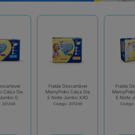
escartável
Fralda Descartável
Fralda De
 Calça Dia
MamyPoko Calça Dia
MamyPok
Jumbo XXG
E Noite Jumbo XG
Regul
: 201249
Código: 201250
Código: