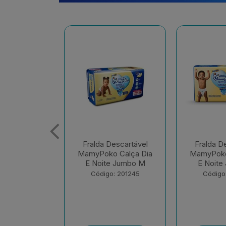
escartável
Fralda Descartável
Fralda D
 Calça Dia
MamyPoko Calça Dia
MamyPoko
e Jumbo M
E Noite Jumbo G
E Noite 
: 201245
Código: 201248
Código