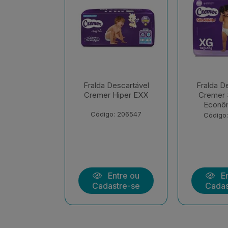
escartável
Fralda Descartável
Fralda D
Hiper EXX
Cremer Shortinho
Cremer 
Econômica EX
Econôm
: 206547
Código: 207283
Código
ntre ou
Entre ou
En
stre-se
Cadastre-se
Cadas