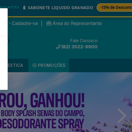
🚚
BONETE LIQUIDO GRANADO
-15% de Desconto
nte? - Cadastre-se
|
Área do Representante
Fale Conosco
0
(82) 3522-9900
DOMESTICA
PROMOÇÕES