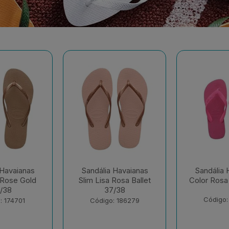
 Havaianas
Sandália Havaianas
Sandália 
Rosa Ballet
Color Rosa Flux 35/36
Dual Bra
/38
Gelo 
Código: 195032
: 186279
Código: