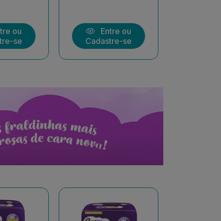
tre ou
Entre ou
Ent
tre-se
Cadastre-se
Cadast