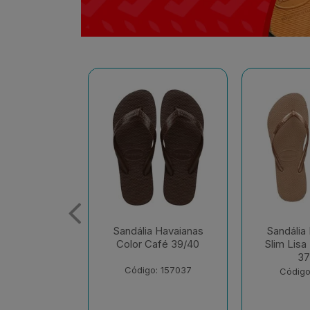
 Havaianas
Sandália Havaianas
Sandália
afé 39/40
Slim Lisa Rose Gold
Slim Lisa 
37/38
37
: 157037
Código: 174701
Código