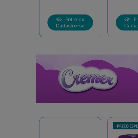
ntre ou
Entre ou
En
stre-se
Cadastre-se
Cadas