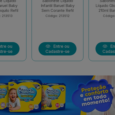
ete Infantil
Shampoo E
Sh
Glicerina Refil
Condicionador Infantil
Condicio
 Baruel Baby
Suave Baruel Baby
Sono Tra
400+210ml
+ 
go: 213511
Código: 205852
Códi
Entre ou
Entre ou
astre-se
Cadastre-se
Cad