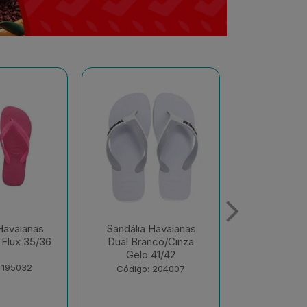
Havaianas
Sandália Havaianas
Sandália 
nco/Cinza
Color Rosa Ballet
Alo
41/42
37/38
Branco/Bra
Olive 
 204007
Código: 216024
Código: