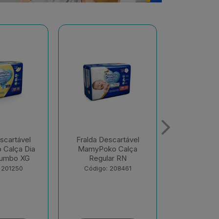
scartável
Fralda Descartável
Fralda De
o Calça
MamyPoko Calça Dia
MamyPoko 
ar RN
E Noite Giga M 68
E Noite G
Unid...
Unid
 208461
Código: 218867
Código: