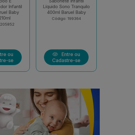
 Infantil
Sabonete Liquido
Sabonete 
o Tranquilo
Intantil Baruel Baby
Líquido Glic
ruel Baby
Pele Delicada 400ml
Baruel
 199364
Código: 199360
Código:
tre ou
Entre ou
Ent
tre-se
Cadastre-se
Cadast