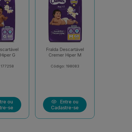
scartável
Fralda Descartável
Fralda De
Hiper M
Cremer Hiper EXX
Cremer S
Econôm
 198083
Código: 206547
Código:
tre ou
Entre ou
Ent
tre-se
Cadastre-se
Cadast