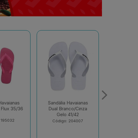
Havaianas
Sandália Havaianas
Sandália 
nco/Cinza
Color Rosa Ballet
Alo
41/42
37/38
Branco/Bra
Olive 
 204007
Código: 216024
Código: