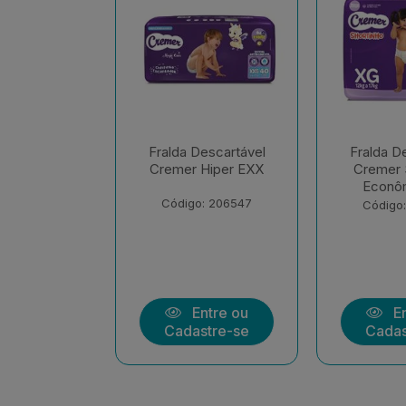
escartável
Fralda Descartável
Fralda D
Hiper EXX
Cremer Shortinho
Cremer 
Econômica EX
Econôm
: 206547
Código: 207283
Código
ntre ou
Entre ou
En
stre-se
Cadastre-se
Cadas