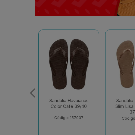
 Havaianas
Sandália Havaianas
Sandália
afé 39/40
Slim Lisa Rose Gold
Slim Lisa 
37/38
37
: 157037
Código: 174701
Código