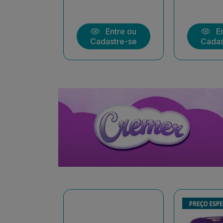
ntre ou
Entre ou
En
stre-se
Cadastre-se
Cadas