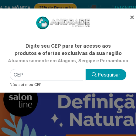
🚚
-21% de Desconto
🧴 SABONETE
SABONETES
×
Já é cliente? - Entrar
|
Não é clie
Digite seu CEP para ter acesso aos
produtos e ofertas exclusivas da sua região
Atuamos somente em Alagoas, Sergipe e Pernambuco
HIGIENE E BELEZA
LIMPEZA
PETSHOP
UTILIDADE 
Pesquisar
Não sei meu CEP