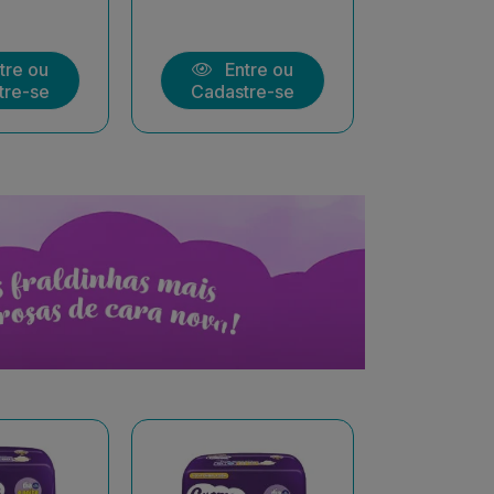
tre ou
Entre ou
Ent
tre-se
Cadastre-se
Cadast