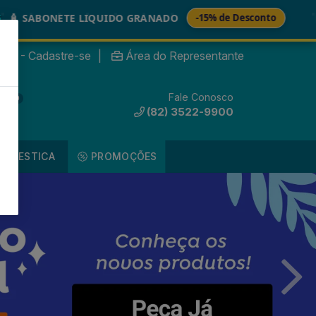
🚚
 LIQUIDO GRANADO
-15% de Desconto
TINT
nte? - Cadastre-se
|
Área do Representante
Fale Conosco
0
(82) 3522-9900
DOMESTICA
PROMOÇÕES