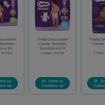
escartável
Fralda Descartável
Fralda De
Shortinho
Cremer Hiper G
Cremer 
ica EXX
Código: 177258
Código:
: 208139
tre ou
Entre ou
En
tre-se
Cadastre-se
Cadas