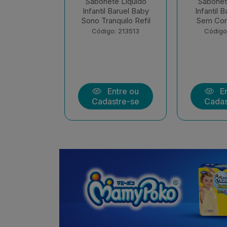
e Liquido
Sabonete Liquido
Sabonete
Baruel Baby
Infantil Baruel Baby
Líquido Gli
quilo Refil
Sem Corante Refil
210ml Ba
: 213513
Código: 213512
Código
ntre ou
Entre ou
En
stre-se
Cadastre-se
Cadas