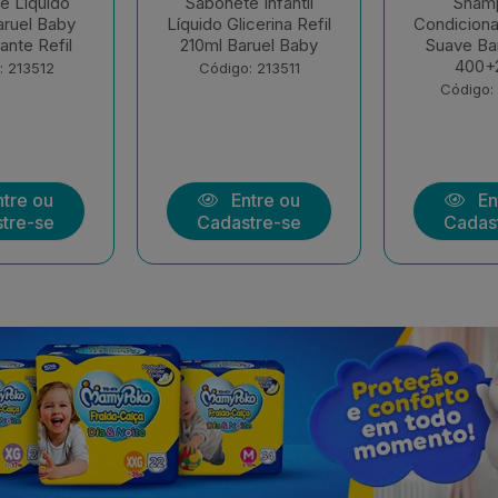
 Infantil
Shampoo E
Sabonete
cerina Refil
Condicionador Infantil
Líquido Son
ruel Baby
Suave Baruel Baby
400ml Ba
400+210ml
: 213511
Código:
Código: 205852
tre ou
Entre ou
En
tre-se
Cadastre-se
Cadas