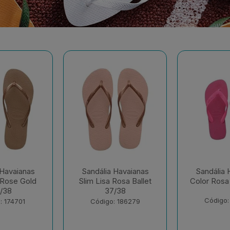
 Havaianas
Sandália Havaianas
Sandália 
Rosa Ballet
Color Rosa Flux 35/36
Dual Bra
/38
Gelo 
Código: 195032
: 186279
Código: