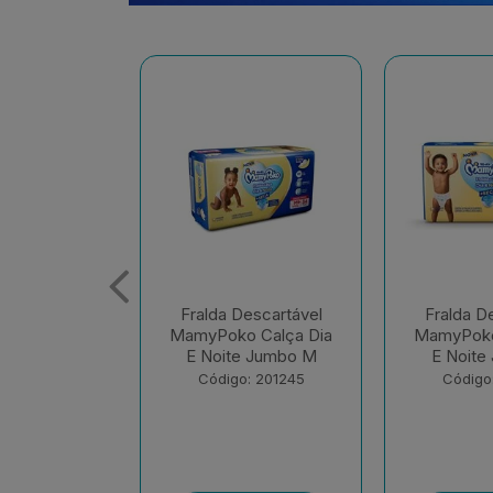
escartável
Fralda Descartável
Fralda D
 Calça Dia
MamyPoko Calça Dia
MamyPoko
e Jumbo M
E Noite Jumbo G
E Noite 
: 201245
Código: 201248
Código