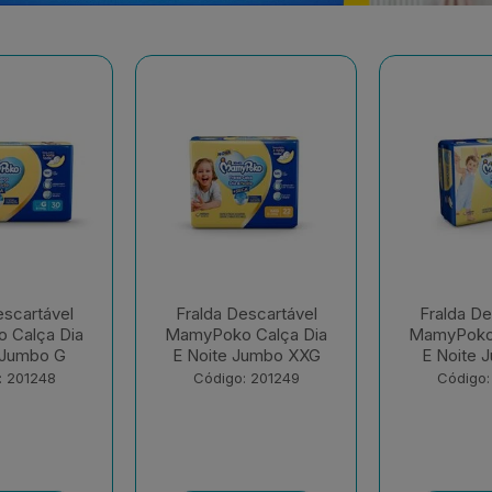
escartável
Fralda Descartável
Fralda De
 Calça Dia
MamyPoko Calça Dia
MamyPok
Jumbo XXG
E Noite Jumbo XG
Regul
: 201249
Código: 201250
Código: