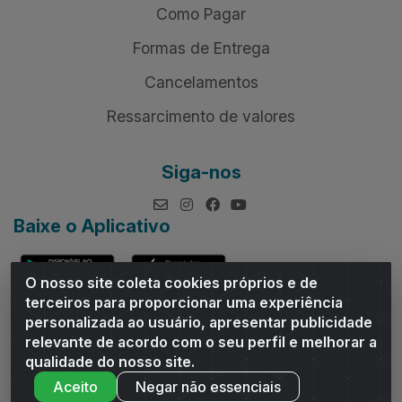
Como Pagar
Formas de Entrega
Cancelamentos
Ressarcimento de valores
Siga-nos
Baixe o Aplicativo
O nosso site coleta cookies próprios e de
terceiros para proporcionar uma experiência
personalizada ao usuário, apresentar publicidade
relevante de acordo com o seu perfil e melhorar a
Andrade Distribuidor - ROD AL 110, n° 1401 - Sitio Moco,
qualidade do nosso site.
Arapiraca/AL - CEP 57319-300 - CNPJ 10.667.481/0001-47
Aceito
Negar não essenciais