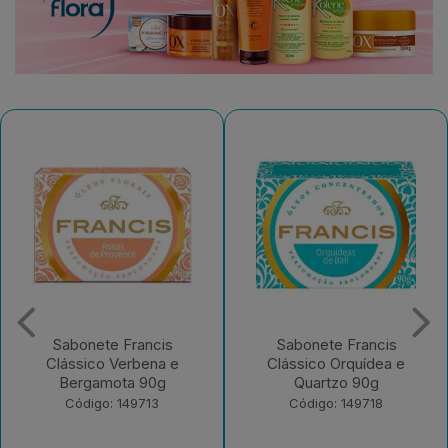
Sabonete Francis
Desodorante Aerossol
Clássico Orquídea e
Francis Men Active
Quartzo 90g
Código: 182965
Código: 149718