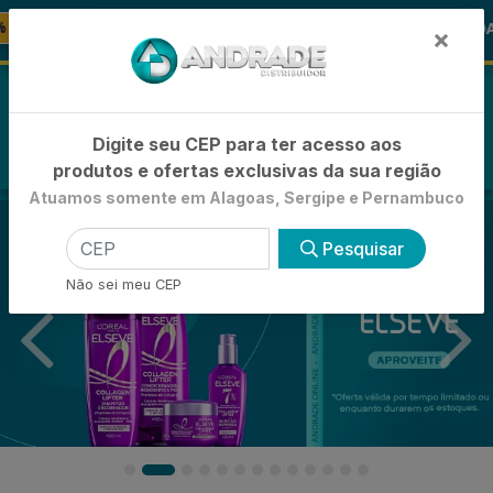
🚚
🪞 FRALDA TURMA DA MÔNICA
FRALDAS
×
0
Digite seu CEP para ter acesso aos
produtos e ofertas exclusivas da sua região
Atuamos somente em Alagoas, Sergipe e Pernambuco
Pesquisar
Não sei meu CEP