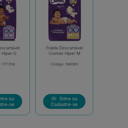
scartável
Fralda Descartável
Fralda De
Hiper M
Cremer Hiper EXX
Cremer S
Econôm
 198083
Código: 206547
Código:
tre ou
Entre ou
Ent
tre-se
Cadastre-se
Cadast