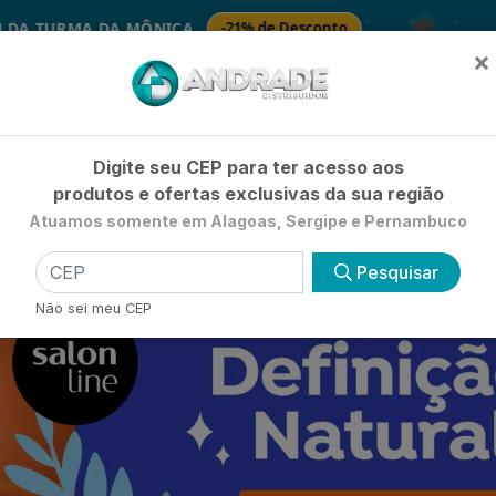
🚚
 MÔNICA
-21% de Desconto
🧴 
SABONETES
×
Já é cliente? - Entrar
|
Não é clie
Digite seu CEP para ter acesso aos
produtos e ofertas exclusivas da sua região
Atuamos somente em Alagoas, Sergipe e Pernambuco
HIGIENE E BELEZA
LIMPEZA
PETSHOP
UTILIDADE 
Pesquisar
Não sei meu CEP