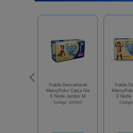
escartável
Fralda Descartável
Fralda D
 Calça Dia
MamyPoko Calça Dia
MamyPoko
e Jumbo M
E Noite Jumbo G
E Noite 
: 201245
Código: 201248
Código