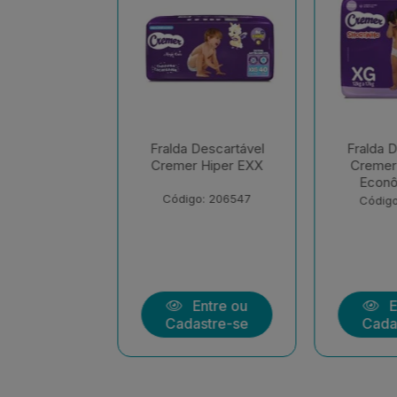
escartável
Fralda Descartável
Fralda D
Hiper EXX
Cremer Shortinho
Cremer 
Econômica EX
Econôm
: 206547
Código: 207283
Código
ntre ou
Entre ou
En
stre-se
Cadastre-se
Cadas