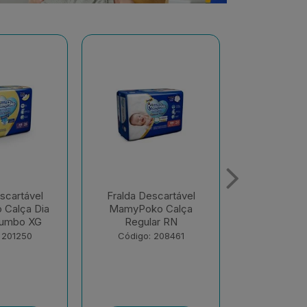
scartável
Fralda Descartável
Fralda De
o Calça
MamyPoko Calça Dia
MamyPoko 
ar RN
E Noite Giga M 68
E Noite G
Unid...
Unid
 208461
Código: 218867
Código: