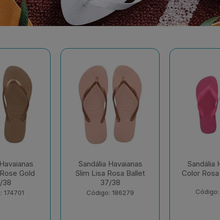
 Havaianas
Sandália Havaianas
Sandália 
Rosa Ballet
Color Rosa Flux 35/36
Dual Bra
/38
Gelo 
Código: 195032
: 186279
Código: