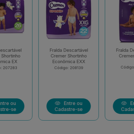
escartável
Fralda Descartável
Fralda De
Shortinho
Cremer Hiper G
Cremer 
ica EXX
Código: 177258
Código:
: 208139
tre ou
Entre ou
En
tre-se
Cadastre-se
Cadas