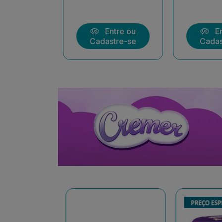
ntre ou
Entre ou
En
stre-se
Cadastre-se
Cadas