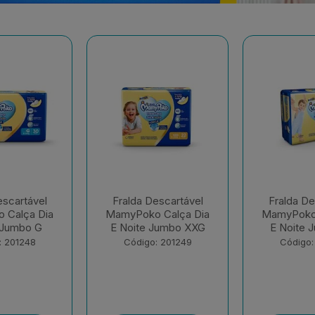
escartável
Fralda Descartável
Fralda De
 Calça Dia
MamyPoko Calça Dia
MamyPok
Jumbo XXG
E Noite Jumbo XG
Regul
: 201249
Código: 201250
Código: