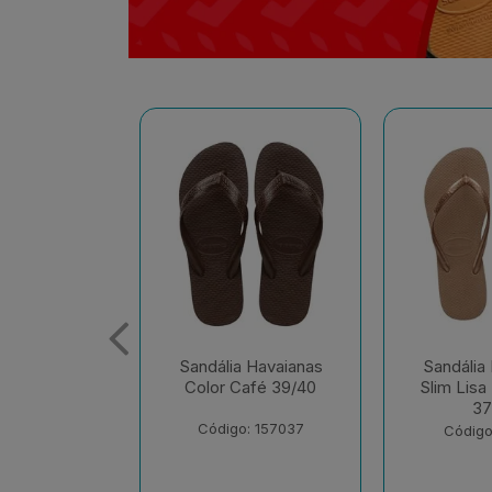
 Havaianas
Sandália Havaianas
Sandália
afé 39/40
Slim Lisa Rose Gold
Slim Lisa 
37/38
37
: 157037
Código: 174701
Código