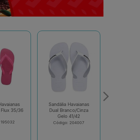
Havaianas
Sandália Havaianas
Sandália 
nco/Cinza
Color Rosa Ballet
Alo
41/42
37/38
Branco/Bra
Olive 
 204007
Código: 216024
Código: