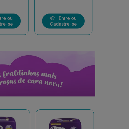
tre ou
Entre ou
Ent
tre-se
Cadastre-se
Cadast