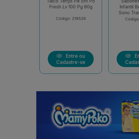
ys Pe Em Po
Sabonete Liquido
Sabonet
 100 Pg 80g
Infantil Baruel Baby
Infantil 
Sono Tranquilo Refil
Sem Cora
: 218526
Código: 213513
Código
ntre ou
Entre ou
En
stre-se
Cadastre-se
Cadas