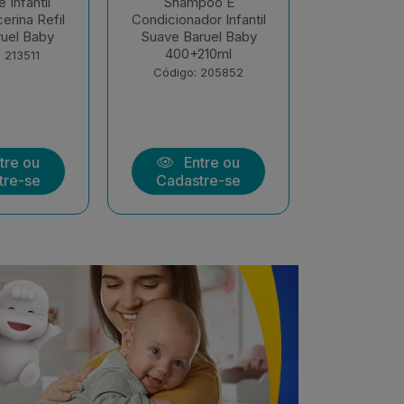
poo E
Sabonete Infantil
Sabonete
or Infantil
Líquido Sono Tranquilo
Intantil B
ruel Baby
400ml Baruel Baby
Pele Delic
210ml
Código: 199364
Código:
 205852
tre ou
Entre ou
Ent
tre-se
Cadastre-se
Cadast