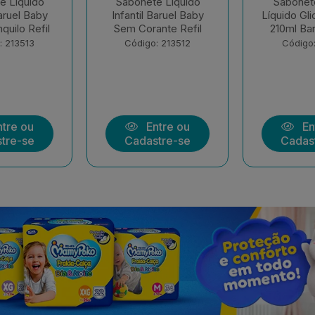
e Liquido
Sabonete Infantil
Sham
Baruel Baby
Líquido Glicerina Refil
Condicionad
nte Refil
210ml Baruel Baby
Suave Ba
400+
: 213512
Código: 213511
Código:
tre ou
Entre ou
En
tre-se
Cadastre-se
Cadas