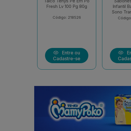
ys Pe Em Po
Sabonete Liquido
Sabonet
 100 Pg 80g
Infantil Baruel Baby
Infantil 
Sono Tranquilo Refil
Sem Cora
: 218526
Código: 213513
Código
ntre ou
Entre ou
En
stre-se
Cadastre-se
Cadas