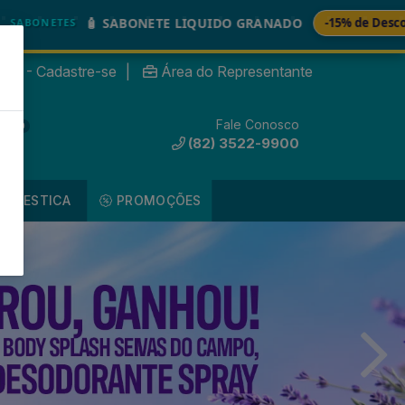
🚚
 SABONETE LIQUIDO GRANADO
-15% de Desconto
nte? - Cadastre-se
|
Área do Representante
Fale Conosco
0
(82) 3522-9900
DOMESTICA
PROMOÇÕES