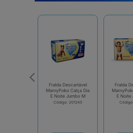
escartável
Fralda Descartável
Fralda D
 Calça Dia
MamyPoko Calça Dia
MamyPoko
e Jumbo M
E Noite Jumbo G
E Noite 
: 201245
Código: 201248
Código