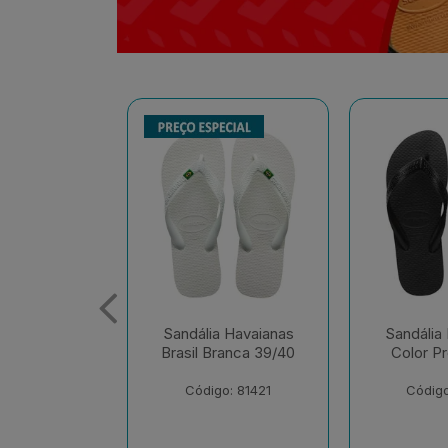
 Havaianas
Sandália Havaianas
Sandália
ranca 39/40
Color Preto 41/42
Tradiciona
o: 81421
Código: 81326
Código