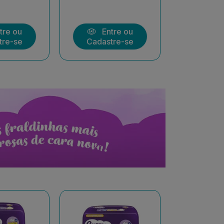
tre ou
Entre ou
Ent
tre-se
Cadastre-se
Cadast