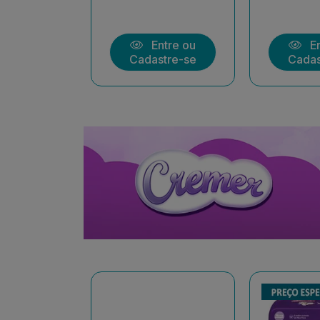
ntre ou
Entre ou
En
stre-se
Cadastre-se
Cadas