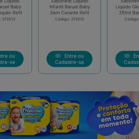
e Liquido
Sabonete Infantil
Sham
Baruel Baby
Líquido Glicerina Refil
Condicionad
nte Refil
210ml Baruel Baby
Suave Ba
400+
: 213512
Código: 213511
Código:
tre ou
Entre ou
En
tre-se
Cadastre-se
Cadas