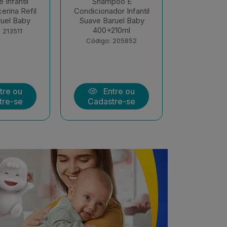
poo E
Shampoo E
Sabonete 
or Infantil
Condicionador Infantil
Líquido Son
ruel Baby
Sono Tranquilo 400ml
400ml Bar
210ml
+ 210m...
Código:
 205852
Código: 205851
tre ou
Entre ou
Ent
tre-se
Cadastre-se
Cadast