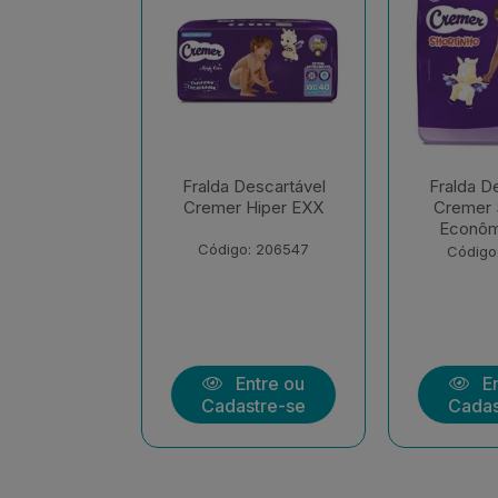
escartável
Fralda Descartável
Fralda D
Hiper EXX
Cremer Shortinho
Cremer M
Econômica EXX
Econôm
Uni
: 206547
Código: 208139
Código
ntre ou
Entre ou
En
stre-se
Cadastre-se
Cadas