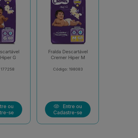
scartável
Fralda Descartável
Fralda De
Hiper M
Cremer Hiper EXX
Cremer S
Econômi
 198083
Código: 206547
Código:
tre ou
Entre ou
Ent
tre-se
Cadastre-se
Cadast