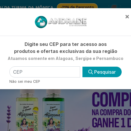
🚚
DA MÔNICA
-21% de Desconto

SABONETES
×
Já é cliente? - Entrar
|
Não é clie
Digite seu CEP para ter acesso aos
produtos e ofertas exclusivas da sua região
Atuamos somente em Alagoas, Sergipe e Pernambuco
HIGIENE E BELEZA
LIMPEZA
PETSHOP
UTILIDADE 
Pesquisar
Não sei meu CEP