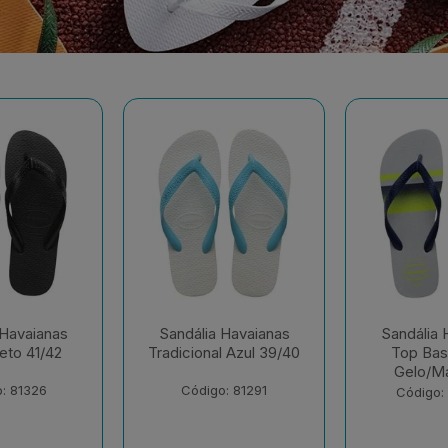
 Havaianas
Sandália Havaianas
Sandália 
l Azul 39/40
Top Basic Cinza
Top 
Gelo/Mar 41/42
Branco/Br
41
: 81291
Código: 230652
Código: