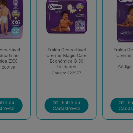
escartável
Fralda Descartável
Fralda De
agic Care
Cremer Hiper G
Cremer 
ica G 30
dades
Código: 177258
Código:
: 222977
tre ou
Entre ou
En
tre-se
Cadastre-se
Cadas