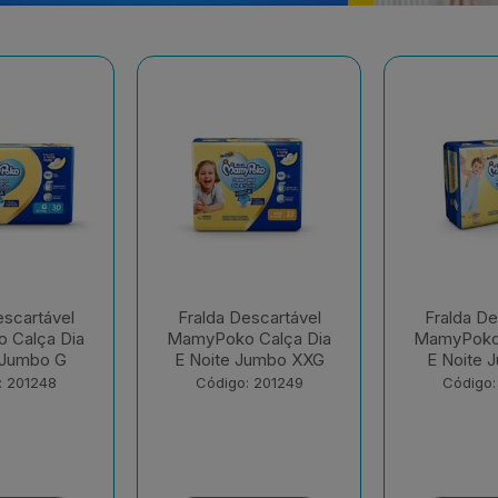
escartável
Fralda Descartável
Fralda De
 Calça Dia
MamyPoko Calça Dia
MamyPok
Jumbo XXG
E Noite Jumbo XG
Regul
: 201249
Código: 201250
Código: