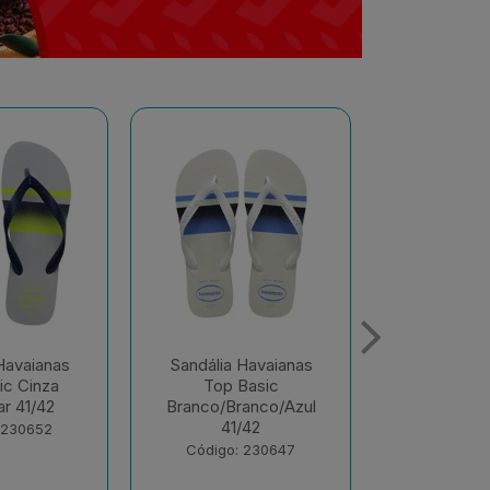
Havaianas
Sandália Havaianas
Sandália 
Basic
Color Vermelho
Color Ver
anco/Azul
Hibisco 37/38
39/
/42
Código: 230372
Código:
 230647