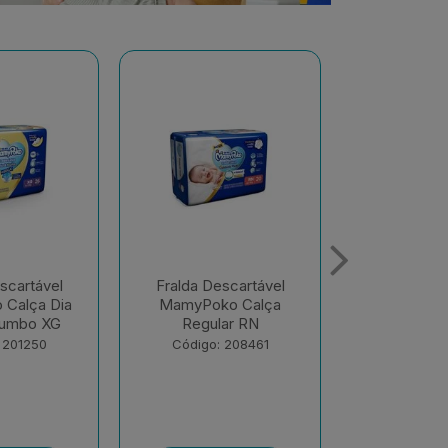
scartável
Fralda Descartável
Fralda De
o Calça
MamyPoko Calça Dia
MamyPoko 
ar RN
E Noite Giga M 68
E Noite G
Unid...
Unid
 208461
Código: 218867
Código: