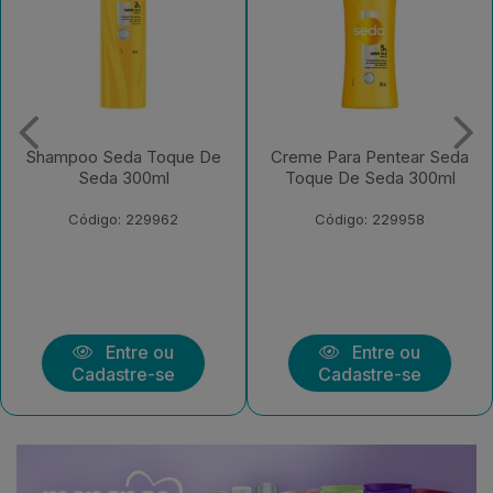
 Toque De
Creme Para Pentear Seda
Condicionad
0ml
Toque De Seda 300ml
Toque De Se
Bisna
29962
Código: 229958
Código: 2
e ou
Entre ou
Entr
e-se
Cadastre-se
Cadastr