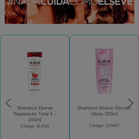
Shampoo Elseve Glycolic
Creme para Pentear
Gloss 200ml
Elseve Colágeno Lifter
250ml
Código: 221697
Código: 235526