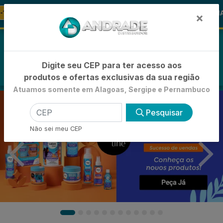
🚚
conto
🪞 FRALDA TURMA DA MÔNI
FRALDAS
×
0
Digite seu CEP para ter acesso aos
produtos e ofertas exclusivas da sua região
Atuamos somente em Alagoas, Sergipe e Pernambuco
Pesquisar
Não sei meu CEP