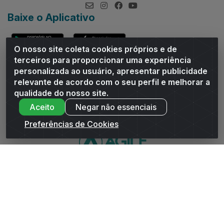
Baixe o Aplicativo
O nosso site coleta cookies próprios e de
terceiros para proporcionar uma experiência
personalizada ao usuário, apresentar publicidade
relevante de acordo com o seu perfil e melhorar a
Andrade Distribuidor - ROD AL 110, n° 1401 - Sitio Moco,
qualidade do nosso site.
Arapiraca/AL - CEP 57319-300 - CNPJ 10.667.481/0001-47
Aceito
Negar não essenciais
Preferências de Cookies