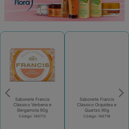
te Francis
Sabonete Francis
Desodora
o Verbena e
Clássico Orquídea e
Francis
amota 90g
Quartzo 90g
Códig
o: 149713
Código: 149718