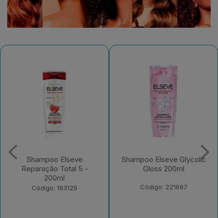
Shampoo Elseve Glycolic
Creme para Pentear
Gloss 200ml
Elseve Colágeno Lifter
250ml
Código: 221697
Código: 235526