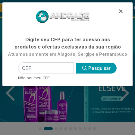
🚚
nto
🪞 FRALDA TURMA DA MÔNICA
FRALDAS
×
0
Digite seu CEP para ter acesso aos
produtos e ofertas exclusivas da sua região
Atuamos somente em Alagoas, Sergipe e Pernambuco
Pesquisar
Não sei meu CEP