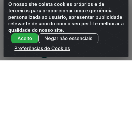
O nosso site coleta cookies próprios e de
Siga-nos
terceiros para proporcionar uma experiência
personalizada ao usuário, apresentar publicidade
Baixe o Aplicativo
relevante de acordo com o seu perfil e melhorar a
qualidade do nosso site.
Aceito
Negar não essenciais
Preferências de Cookies
Andrade Distribuidor - ROD AL 110, n° 1401 - Sitio Moco,
Arapiraca/AL - CEP 57319-300 - CNPJ 10.667.481/0001-47