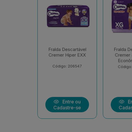
escartável
Fralda Descartável
Fralda D
Hiper EXX
Cremer Shortinho
Cremer 
Econômica EX
Econôm
: 206547
Código: 207283
Código
ntre ou
Entre ou
En
stre-se
Cadastre-se
Cadas