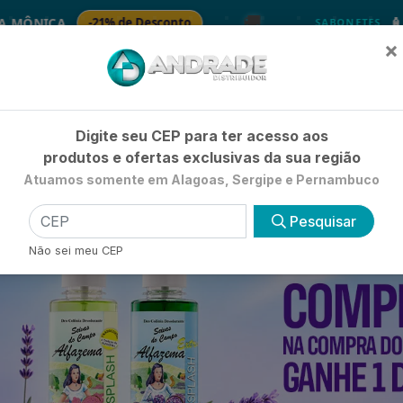
🚚
1% de Desconto
🧴 SABONETE LIQ
SABONETES
×
Já é cliente? - Entrar
|
Não é clie
Digite seu CEP para ter acesso aos
produtos e ofertas exclusivas da sua região
Atuamos somente em Alagoas, Sergipe e Pernambuco
HIGIENE E BELEZA
LIMPEZA
PETSHOP
UTILIDADE 
Pesquisar
Não sei meu CEP