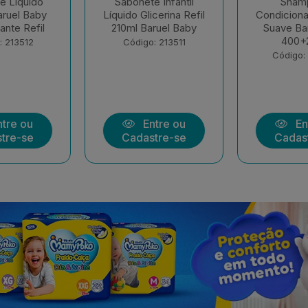
 Infantil
Shampoo E
Sham
cerina Refil
Condicionador Infantil
Condicionad
ruel Baby
Suave Baruel Baby
Sono Tranq
400+210ml
+ 21
: 213511
Código: 205852
Código:
tre ou
Entre ou
En
tre-se
Cadastre-se
Cadas