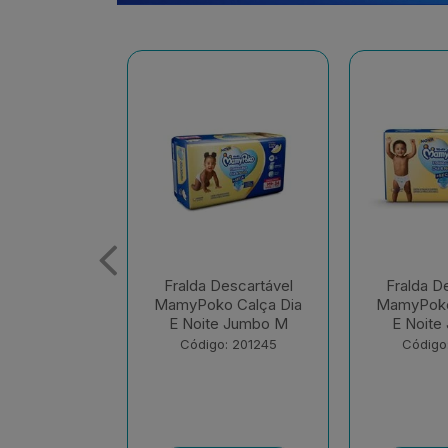
escartável
Fralda Descartável
Fralda D
 Calça Dia
MamyPoko Calça Dia
MamyPoko
e Jumbo M
E Noite Jumbo G
E Noite 
: 201245
Código: 201248
Código