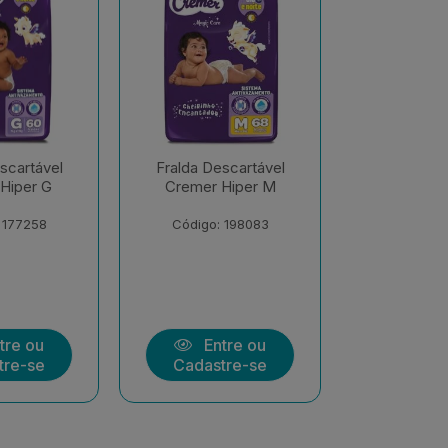
scartável
Fralda Descartável
Fralda De
Hiper M
Cremer Hiper EXX
Cremer S
Econôm
 198083
Código: 206547
Código:
tre ou
Entre ou
Ent
tre-se
Cadastre-se
Cadast