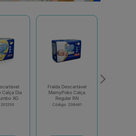
scartável
Fralda Descartável
Fralda De
o Calça
MamyPoko Calça Dia
MamyPoko 
ar RN
E Noite Giga M 68
E Noite G
Unid...
Unid
 208461
Código: 218867
Código: