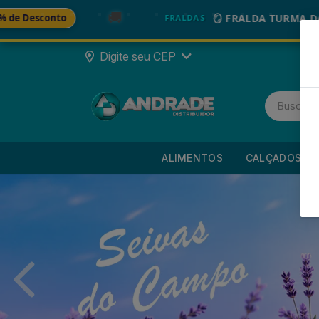
🚚
🪞 FRALDA TURMA DA MÔNICA
-2
FRALDAS
Digite seu CEP
ALIMENTOS
CALÇADOS