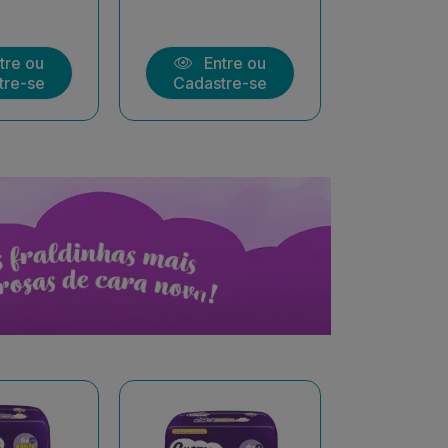
tre ou
Entre ou
Ent
tre-se
Cadastre-se
Cadast