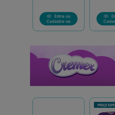
ntre ou
Entre ou
En
stre-se
Cadastre-se
Cadas