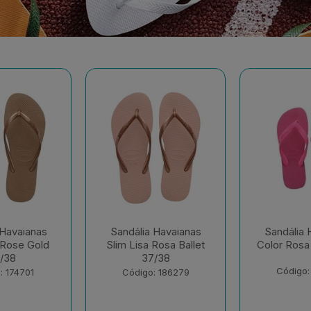
 Havaianas
Sandália Havaianas
Sandália 
Rosa Ballet
Color Rosa Flux 35/36
Dual Bra
/38
Gelo 
Código: 195032
: 186279
Código: