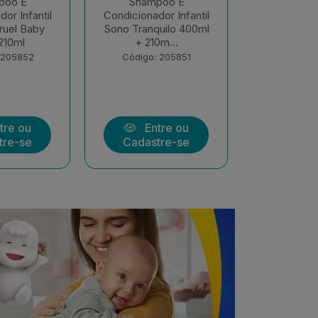
poo E
Sabonete Infantil
Sabonete
or Infantil
Líquido Sono Tranquilo
Intantil B
uilo 400ml
400ml Baruel Baby
Pele Delic
0m...
Código: 199364
Código:
 205851
tre ou
Entre ou
Ent
tre-se
Cadastre-se
Cadast