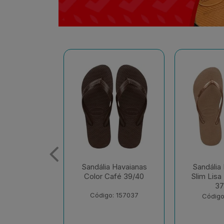
 Havaianas
Sandália Havaianas
Sandália
afé 39/40
Slim Lisa Rose Gold
Slim Lisa 
37/38
37
: 157037
Código: 174701
Código