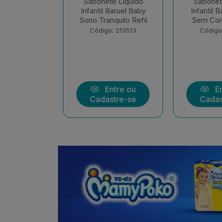
e Liquido
Sabonete Liquido
Sabonete
Baruel Baby
Infantil Baruel Baby
Líquido Gli
quilo Refil
Sem Corante Refil
210ml Ba
: 213513
Código: 213512
Código
ntre ou
Entre ou
En
stre-se
Cadastre-se
Cadas