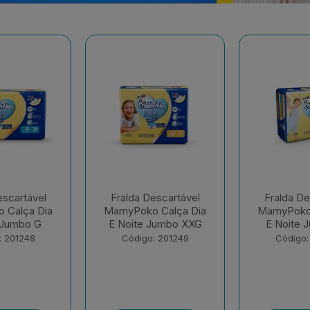
escartável
Fralda Descartável
Fralda De
 Calça Dia
MamyPoko Calça Dia
MamyPok
Jumbo XXG
E Noite Jumbo XG
Regul
: 201249
Código: 201250
Código: