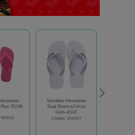
Havaianas
Sandália Havaianas
Sandália 
nco/Cinza
Color Rosa Ballet
Alo
41/42
37/38
Branco/Bra
Olive 
 204007
Código: 216024
Código: