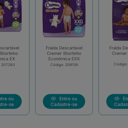
escartável
Fralda Descartável
Fralda De
Shortinho
Cremer Hiper G
Cremer 
ica EXX
Código: 177258
Código:
: 208139
tre ou
Entre ou
En
tre-se
Cadastre-se
Cadas