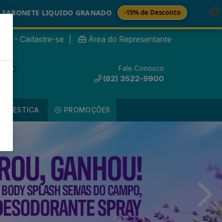
🚚
UIDO GRANADO
-15% de Desconto
TINTURAS
nte? - Cadastre-se
|
Área do Representante
Fale Conosco
0
(82) 3522-9900
DOMESTICA
PROMOÇÕES