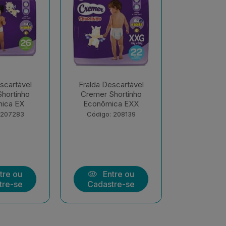
scartável
Fralda Descartável
Fralda De
hortinho
Cremer Hiper G
Cremer 
ica EXX
Código: 177258
Código:
 208139
tre ou
Entre ou
Ent
tre-se
Cadastre-se
Cadast