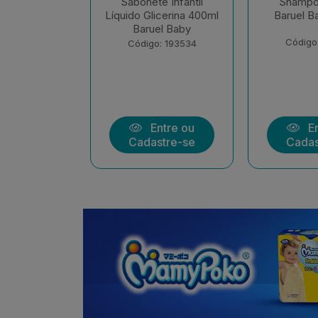
ampoo Infantil
Condicionador Infantil
Cre
ruel Baby 400ml
Baruel Baby Sono
Infa
Tranquilo 210ml
Ca
Código: 189068
Código: 173525
C
Entre ou
Entre ou
Cadastre-se
Cadastre-se