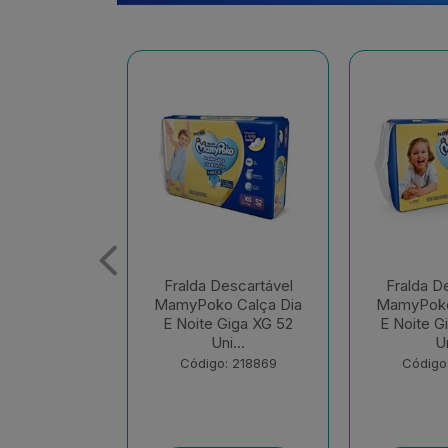
escartável
Fralda Descartável
Fralda D
 Calça Dia
MamyPoko Calça Dia
MamyPo
Giga XG 52
E Noite Giga XXG 44
Super 
ni...
Un...
Código
: 218869
Código: 218870