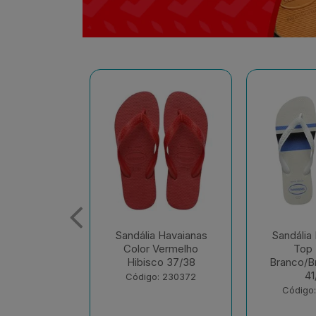
 Havaianas
Sandália Havaianas
Sandália
Vermelho
Top Basic
Top Bas
co 37/38
Branco/Branco/Azul
Gelo/M
41/42
: 230372
Código
Código: 230647