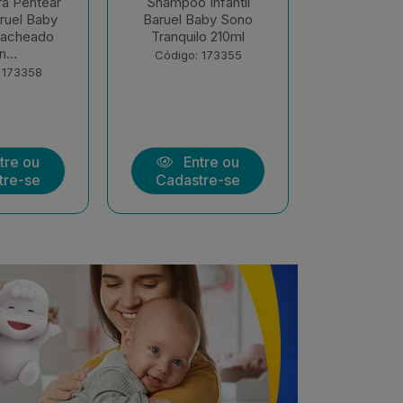
onete Infantil
Condicionador Infantil
Talco 
o Sono Tranquilo
Baruel Baby Camomila
Fresh
ml Baruel Baby
210ml
Có
ódigo: 173351
Código: 173348
Entre ou
Entre ou
adastre-se
Cadastre-se
C