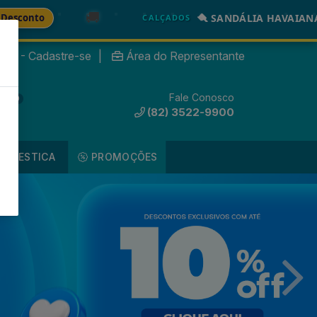

🪮 SANDÁLIA HAVAIANAS TRACK GO
-5
CALÇADOS
nte? - Cadastre-se
|
Área do Representante
Fale Conosco
0
(82) 3522-9900
DOMESTICA
PROMOÇÕES