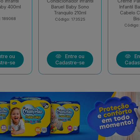
me Para Pentear
Shampoo Infantil
Sab
ntil Baruel Baby
Baruel Baby Sono
Líquid
belo Cacheado
Tranquilo 210ml
210
Bisn...
Código: 173355
C
ódigo: 173358
Entre ou
Entre ou
Cadastre-se
Cadastre-se
C