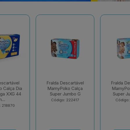
escartável
Fralda Descartável
Fralda De
ko Calça
MamyPoko Calça
MamyPok
Jumbo G
Super Jumbo XG
Super J
: 222417
Código: 222418
Código: