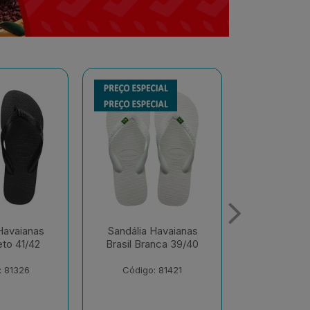
Havaianas
Sandália Havaianas
Sandália 
anca 39/40
Brasil Azul Naval 41/42
Color Azul 
: 81421
Código: 150689
Código: