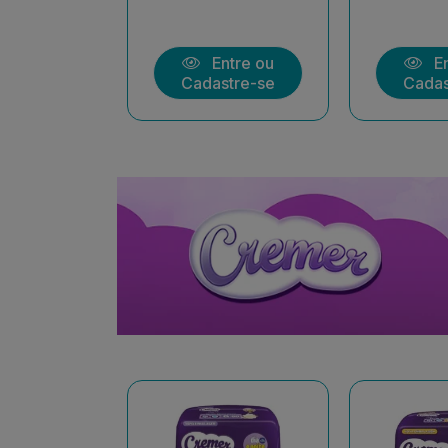
ntre ou
Entre ou
En
stre-se
Cadastre-se
Cadas