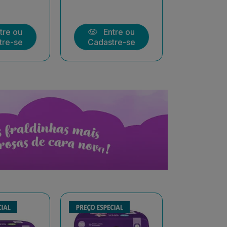
tre ou
Entre ou
Ent
tre-se
Cadastre-se
Cadast