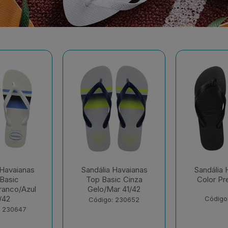
 Havaianas
Sandália Havaianas
Sandália 
ic Cinza
Color Preto 41/42
Brasil Br
ar 41/42
Código: 81326
Código
: 230652