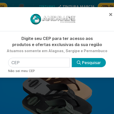

💅 TINTURA MARCIA
-10% de Desconto
TINTURAS
×
Já é cliente? - Entrar
|
Não é clie
Digite seu CEP para ter acesso aos
produtos e ofertas exclusivas da sua região
Atuamos somente em Alagoas, Sergipe e Pernambuco
HIGIENE E BELEZA
LIMPEZA
PETSHOP
UTILIDADE 
Pesquisar
Não sei meu CEP