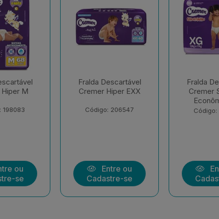
escartável
Fralda Descartável
Fralda De
Hiper EXX
Cremer Shortinho
Cremer S
Econômica EX
Econôm
: 206547
Código: 207283
Código:
tre ou
Entre ou
En
tre-se
Cadastre-se
Cadas