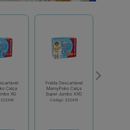
scartável
Fralda Descartável
Fralda De
o Calça
MamyPoko Calça
MamyPoko 
umbo XXG
Super Jumbo M
E Noite 
 222419
Código: 222420
Código: