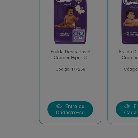
escartável
Fralda Descartável
Fralda D
 Hiper G
Cremer Hiper M
Cremer 
: 177258
Código: 198083
Código
ntre ou
Entre ou
En
stre-se
Cadastre-se
Cadas