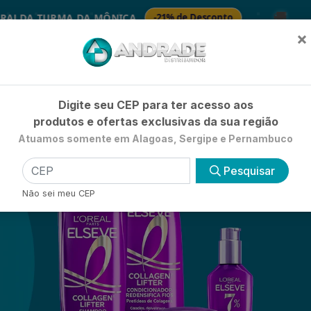
🚚
DA MÔNICA
-21% de Desconto

SABONETES
×
Já é cliente? - Entrar
|
Não é clie
Digite seu CEP para ter acesso aos
produtos e ofertas exclusivas da sua região
Atuamos somente em Alagoas, Sergipe e Pernambuco
HIGIENE E BELEZA
LIMPEZA
PETSHOP
UTILIDADE 
Pesquisar
Não sei meu CEP