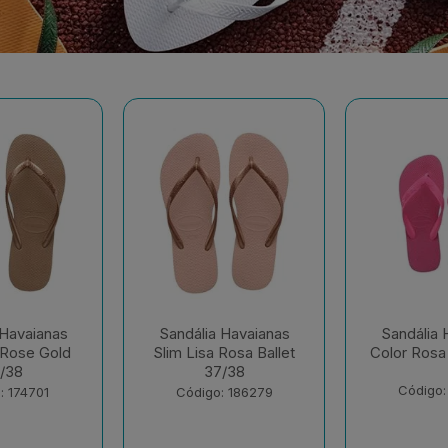
 Havaianas
Sandália Havaianas
Sandália 
Rosa Ballet
Color Rosa Flux 35/36
Dual Bra
/38
Gelo 
Código: 195032
: 186279
Código: