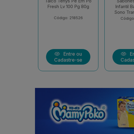
ys Pe Em Po
Sabonete Liquido
Sabonet
 100 Pg 80g
Infantil Baruel Baby
Infantil 
Sono Tranquilo Refil
Sem Cora
: 218526
Código: 213513
Código
ntre ou
Entre ou
En
stre-se
Cadastre-se
Cadas