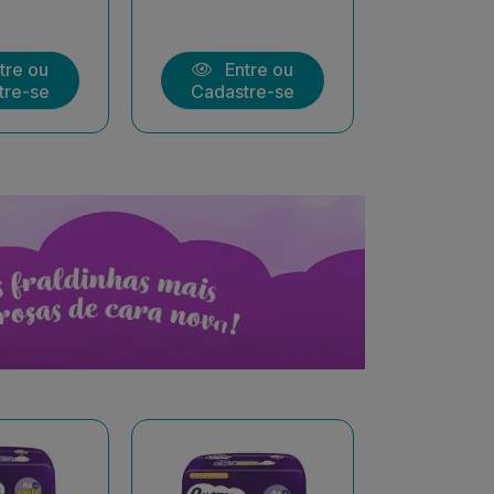
tre ou
Entre ou
Ent
tre-se
Cadastre-se
Cadast