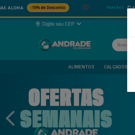
🚚
5% de Desconto
🪞 FRALDA TURMA 
FRALDAS
Digite seu CEP
ALIMENTOS
CALÇADOS