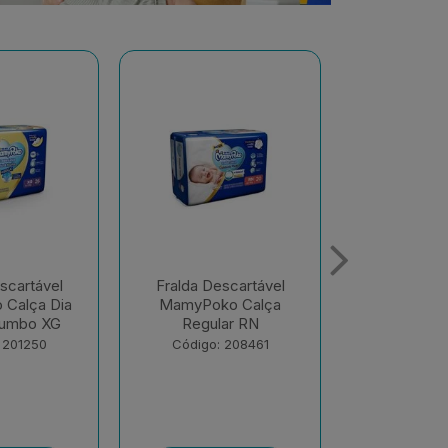
scartável
Fralda Descartável
Fralda De
o Calça
MamyPoko Calça Dia
MamyPoko 
ar RN
E Noite Giga M 68
E Noite G
Unid...
Unid
 208461
Código: 218867
Código: