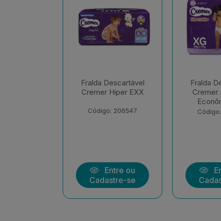
escartável
Fralda Descartável
Fralda D
Hiper EXX
Cremer Shortinho
Cremer 
Econômica EX
Econôm
: 206547
Código: 207283
Código
ntre ou
Entre ou
En
stre-se
Cadastre-se
Cadas