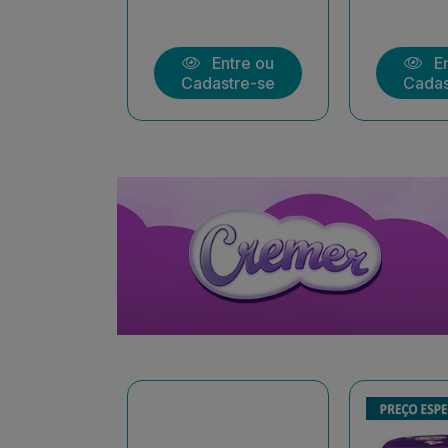
ntre ou
Entre ou
En
stre-se
Cadastre-se
Cadas