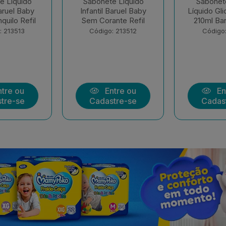
e Liquido
Sabonete Infantil
Sham
Baruel Baby
Líquido Glicerina Refil
Condicionad
nte Refil
210ml Baruel Baby
Suave Ba
400+
: 213512
Código: 213511
Código:
tre ou
Entre ou
En
tre-se
Cadastre-se
Cadas