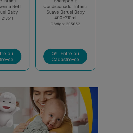
poo E
Sabonete Infantil
Sabonete
or Infantil
Líquido Sono Tranquilo
Intantil B
ruel Baby
400ml Baruel Baby
Pele Delic
210ml
Código: 199364
Código:
 205852
tre ou
Entre ou
Ent
tre-se
Cadastre-se
Cadast