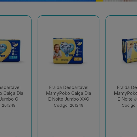
escartável
Fralda Descartável
Fralda De
 Calça Dia
MamyPoko Calça Dia
MamyPok
Jumbo XXG
E Noite Jumbo XG
Regul
: 201249
Código: 201250
Código: