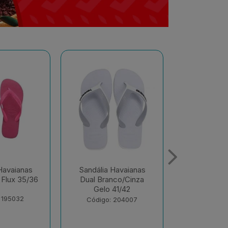
Havaianas
Sandália Havaianas
Sandália 
nco/Cinza
Color Rosa Ballet
Alo
41/42
37/38
Branco/Bra
Olive 
 204007
Código: 216024
Código: