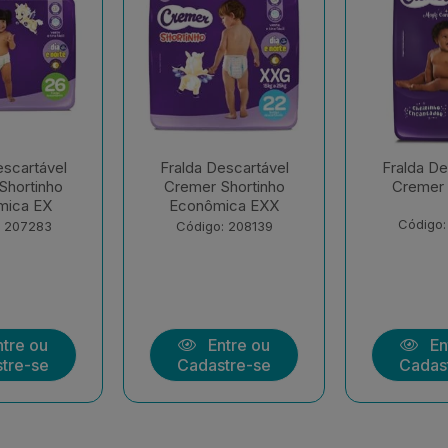
escartável
Fralda Descartável
Fralda De
Shortinho
Cremer Hiper G
Cremer 
ica EXX
Código: 177258
Código:
: 208139
tre ou
Entre ou
En
tre-se
Cadastre-se
Cadas