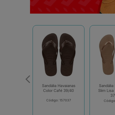
 Havaianas
Sandália Havaianas
Sandália
afé 39/40
Slim Lisa Rose Gold
Slim Lisa 
37/38
37
: 157037
Código: 174701
Código