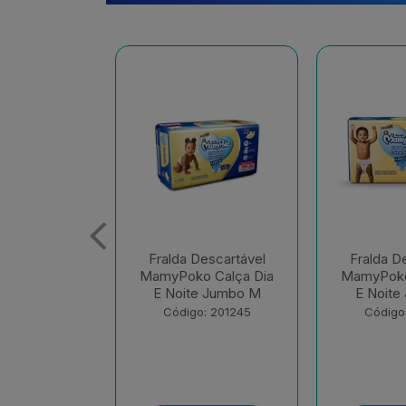
escartável
Fralda Descartável
Fralda D
 Calça Dia
MamyPoko Calça Dia
MamyPoko
e Jumbo M
E Noite Jumbo G
E Noite 
: 201245
Código: 201248
Código