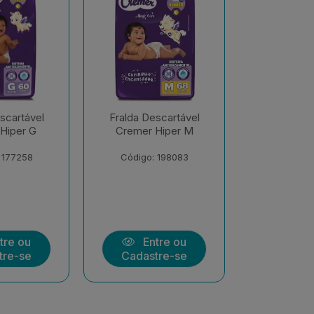
scartável
Fralda Descartável
Fralda De
Hiper M
Cremer Hiper EXX
Cremer S
Econôm
 198083
Código: 206547
Código:
tre ou
Entre ou
Ent
tre-se
Cadastre-se
Cadast