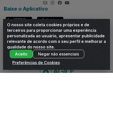
Baixe o Aplicativo
O nosso site coleta cookies próprios e de
terceiros para proporcionar uma experiência
personalizada ao usuário, apresentar publicidade
relevante de acordo com o seu perfil e melhorar a
Andrade Distribuidor - ROD AL 110, n° 1401 - Sitio Moco,
qualidade do nosso site.
Arapiraca/AL - CEP 57319-300 - CNPJ 10.667.481/0001-47
Aceito
Negar não essenciais
Preferências de Cookies