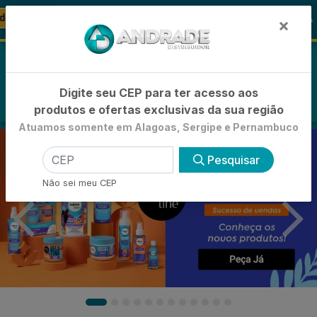
🚚
o
🪞 FRALDA TURMA DA MÔNICA
FRALDAS
×
0
Digite seu CEP para ter acesso aos
produtos e ofertas exclusivas da sua região
Atuamos somente em Alagoas, Sergipe e Pernambuco
Pesquisar
Não sei meu CEP