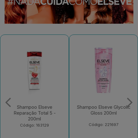
Shampoo Elseve Glycolic
Creme para Pentear
Gloss 200ml
Elseve Colágeno Lifter
250ml
Código: 221697
Código: 235526