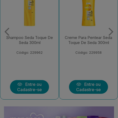
e De
Creme Para Pentear Seda
Condicionador Se
Toque De Seda 300ml
Toque De Seda 25
Bisnaga
Código: 229958
Código: 229956
Entre ou
Entre ou
Cadastre-se
Cadastre-se