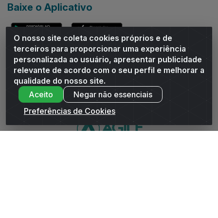
Baixe o Aplicativo
O nosso site coleta cookies próprios e de
terceiros para proporcionar uma experiência
personalizada ao usuário, apresentar publicidade
relevante de acordo com o seu perfil e melhorar a
Andrade Distribuidor - ROD AL 110, n° 1401 - Sitio Moco,
qualidade do nosso site.
Arapiraca/AL - CEP 57319-300 - CNPJ 10.667.481/0001-47
Aceito
Negar não essenciais
Preferências de Cookies
WhatsApp da Andrade