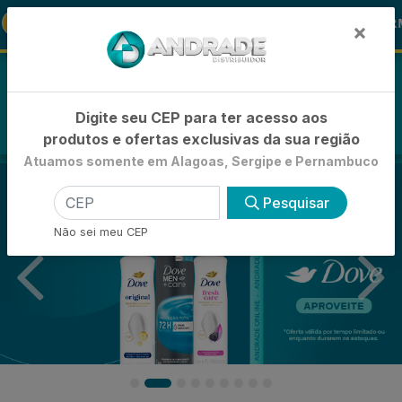
🚚
Desconto
🪞 FRALDA TURMA DA MÔ
FRALDAS
×
0
Digite seu CEP para ter acesso aos
produtos e ofertas exclusivas da sua região
Atuamos somente em Alagoas, Sergipe e Pernambuco
Pesquisar
Não sei meu CEP