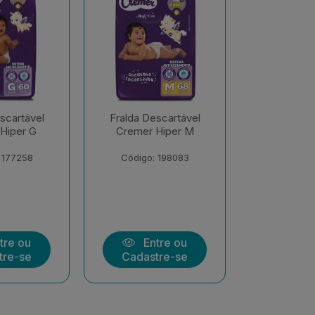
scartável
Fralda Descartável
Fralda De
Hiper M
Cremer Hiper EXX
Cremer S
Econômi
 198083
Código: 206547
Código:
tre ou
Entre ou
Ent
tre-se
Cadastre-se
Cadast