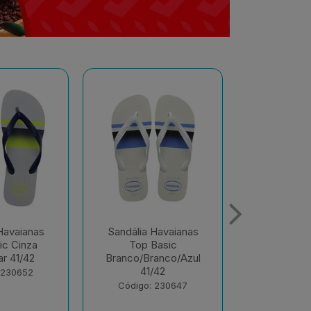
Havaianas
Sandália Havaianas
Sandália 
Basic
Color Vermelho
Color Ver
anco/Azul
Hibisco 37/38
39/
/42
Código: 230372
Código:
 230647