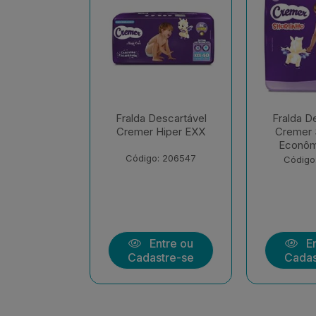
escartável
Fralda Descartável
Fralda D
Hiper EXX
Cremer Shortinho
Cremer M
Econômica EXX
Econôm
Uni
: 206547
Código: 208139
Código
ntre ou
Entre ou
En
stre-se
Cadastre-se
Cadas