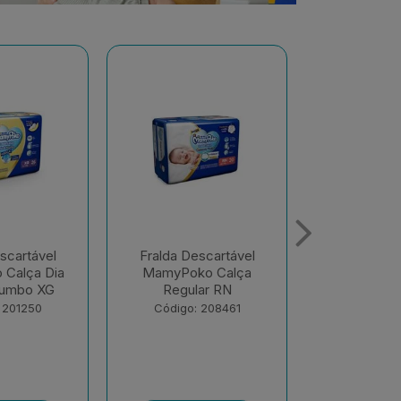
scartável
Fralda Descartável
Fralda De
o Calça
MamyPoko Calça Dia
MamyPoko 
ar RN
E Noite Giga M 68
E Noite G
Unid...
Unid
 208461
Código: 218867
Código: