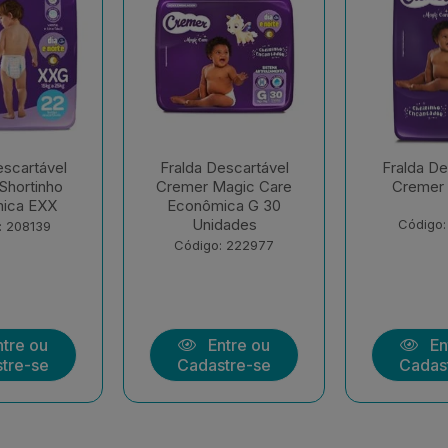
escartável
Fralda Descartável
Fralda De
agic Care
Cremer Hiper G
Cremer 
ica G 30
dades
Código: 177258
Código:
: 222977
tre ou
Entre ou
En
tre-se
Cadastre-se
Cadas