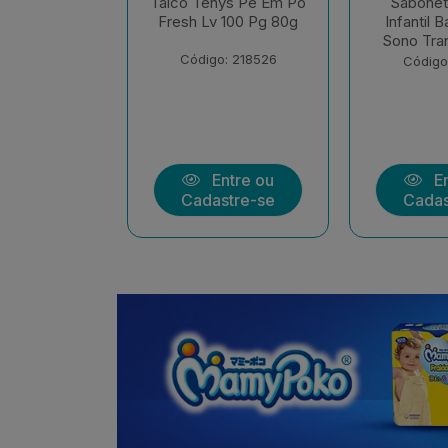
ys Pe Em Po
Sabonete Liquido
Sabonet
 100 Pg 80g
Infantil Baruel Baby
Infantil 
Sono Tranquilo Refil
Sem Cora
: 218526
Código: 213513
Código
ntre ou
Entre ou
En
stre-se
Cadastre-se
Cadas