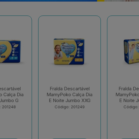
escartável
Fralda Descartável
Fralda De
 Calça Dia
MamyPoko Calça Dia
MamyPok
Jumbo XXG
E Noite Jumbo XG
Regul
: 201249
Código: 201250
Código: