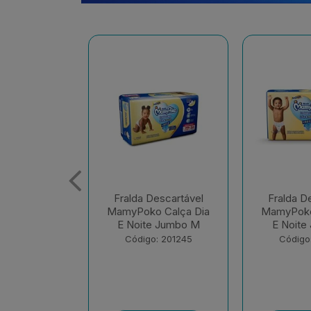
escartável
Fralda Descartável
Fralda D
 Calça Dia
MamyPoko Calça Dia
MamyPoko
e Jumbo M
E Noite Jumbo G
E Noite 
: 201245
Código: 201248
Código