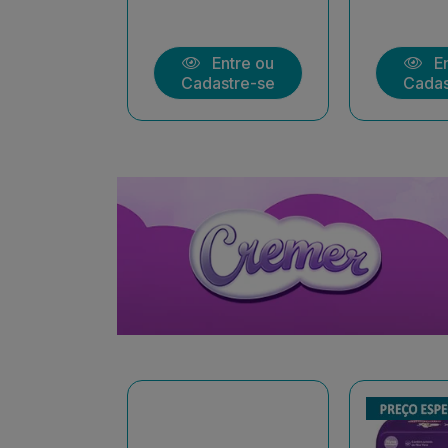
ntre ou
Entre ou
En
stre-se
Cadastre-se
Cadas