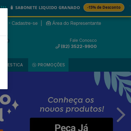
🚚
TE LIQUIDO GRANADO
-15% de Desconto
T
nte? - Cadastre-se
|
Área do Representante
Fale Conosco
0
(82) 3522-9900
DOMESTICA
PROMOÇÕES