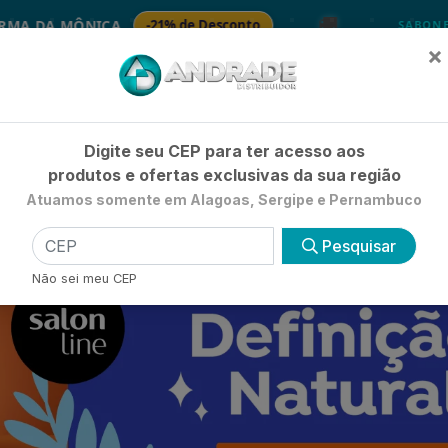
🚚
A
-21% de Desconto
🧴 SABONE
SABONETES
×
Já é cliente? - Entrar
|
Não é clie
Digite seu CEP para ter acesso aos
produtos e ofertas exclusivas da sua região
Atuamos somente em Alagoas, Sergipe e Pernambuco
HIGIENE E BELEZA
LIMPEZA
PETSHOP
UTILIDADE 
Pesquisar
Não sei meu CEP