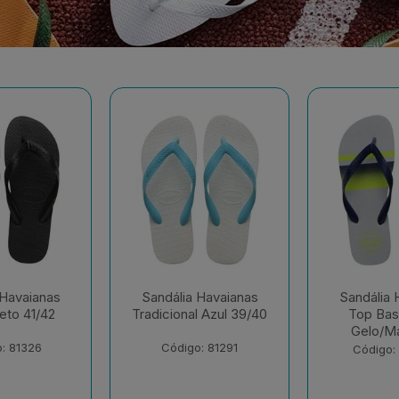
 Havaianas
Sandália Havaianas
Sandália 
l Azul 39/40
Top Basic Cinza
Top 
Gelo/Mar 41/42
Branco/Br
41
: 81291
Código: 230652
Código: