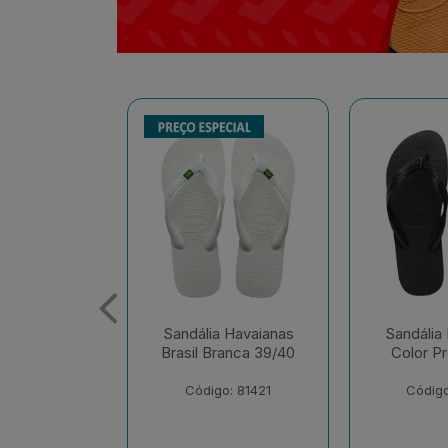
 Havaianas
Sandália Havaianas
Sandália
ranca 39/40
Color Preto 41/42
Tradiciona
o: 81421
Código: 81326
Código