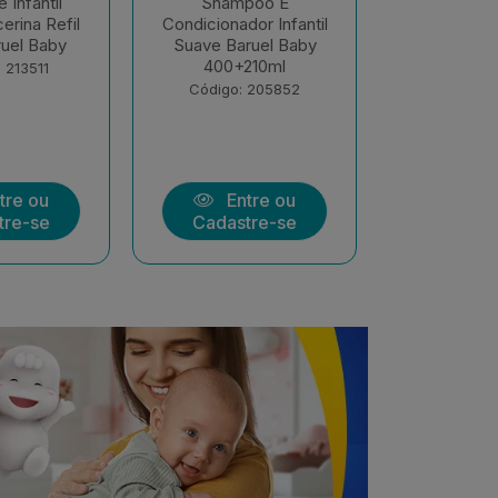
poo E
Shampoo E
Sabonete 
or Infantil
Condicionador Infantil
Líquido Son
ruel Baby
Sono Tranquilo 400ml
400ml Bar
210ml
+ 210m...
Código:
 205852
Código: 205851
tre ou
Entre ou
Ent
tre-se
Cadastre-se
Cadast