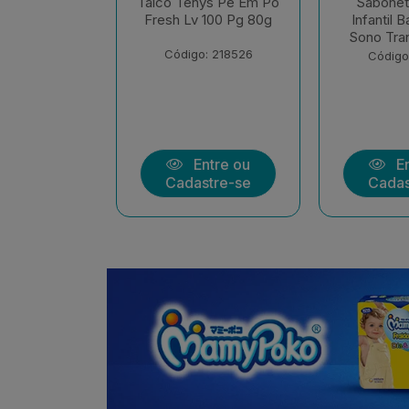
ys Pe Em Po
Sabonete Liquido
Sabonet
 100 Pg 80g
Infantil Baruel Baby
Infantil 
Sono Tranquilo Refil
Sem Cora
: 218526
Código: 213513
Código
ntre ou
Entre ou
En
stre-se
Cadastre-se
Cadas