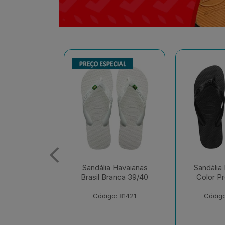
 Havaianas
Sandália Havaianas
Sandália
ranca 39/40
Color Preto 41/42
Tradiciona
o: 81421
Código: 81326
Código