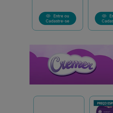
ntre ou
Entre ou
En
stre-se
Cadastre-se
Cadas