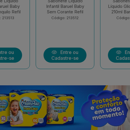
e Liquido
Sabonete Infantil
Sham
Baruel Baby
Líquido Glicerina Refil
Condicionad
nte Refil
210ml Baruel Baby
Suave Ba
400+
: 213512
Código: 213511
Código:
tre ou
Entre ou
En
tre-se
Cadastre-se
Cadas