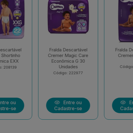
escartável
Fralda Descartável
Fralda De
agic Care
Cremer Hiper G
Cremer 
ica G 30
dades
Código: 177258
Código:
: 222977
tre ou
Entre ou
En
tre-se
Cadastre-se
Cadas