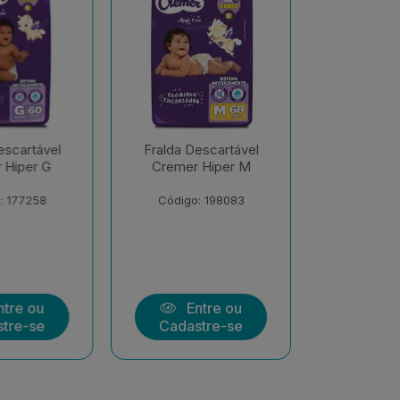
scartável
Fralda Descartável
Fralda De
Hiper M
Cremer Hiper EXX
Cremer S
Econômi
 198083
Código: 206547
Código:
tre ou
Entre ou
Ent
tre-se
Cadastre-se
Cadast