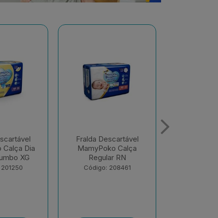
scartável
Fralda Descartável
Fralda De
o Calça
MamyPoko Calça Dia
MamyPoko 
ar RN
E Noite Giga M 68
E Noite G
Unid...
Unid
 208461
Código: 218867
Código: