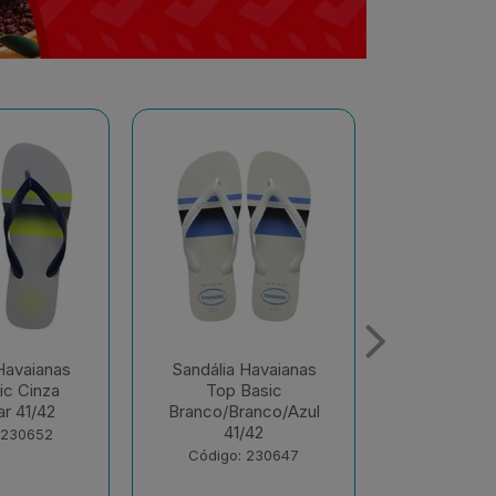
Havaianas
Sandália Havaianas
Sandália 
Basic
Color Vermelho
Color Ver
anco/Azul
Hibisco 37/38
39/
/42
Código: 230372
Código:
 230647