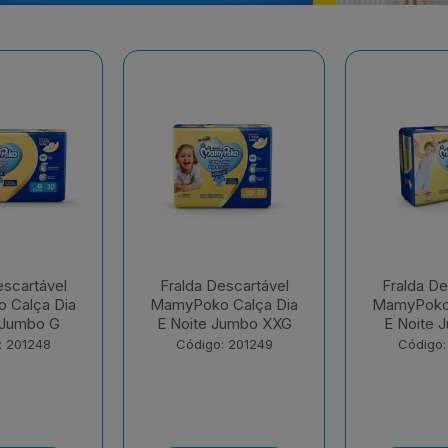
escartável
Fralda Descartável
Fralda De
 Calça Dia
MamyPoko Calça Dia
MamyPok
Jumbo XXG
E Noite Jumbo XG
Regul
: 201249
Código: 201250
Código: