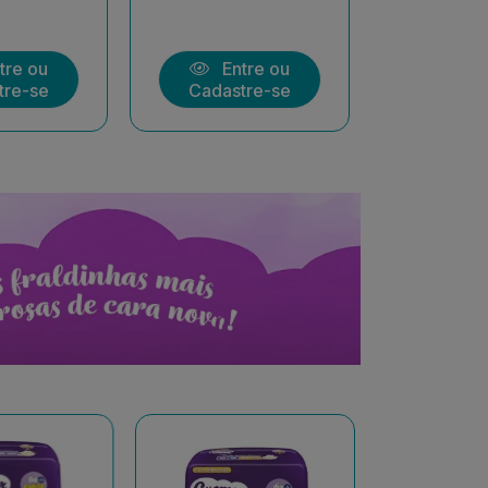
tre ou
Entre ou
Ent
tre-se
Cadastre-se
Cadast