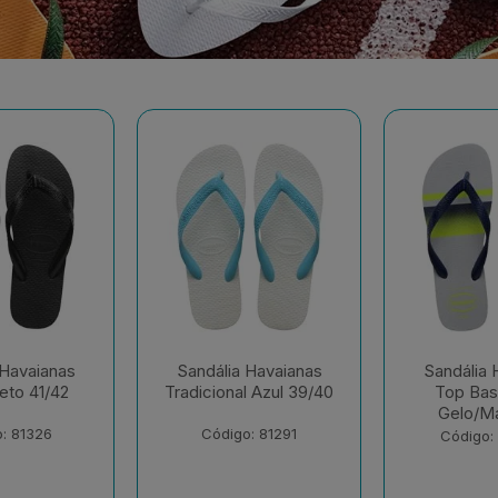
 Havaianas
Sandália Havaianas
Sandália 
l Azul 39/40
Top Basic Cinza
Top 
Gelo/Mar 41/42
Branco/Br
41
: 81291
Código: 230652
Código: