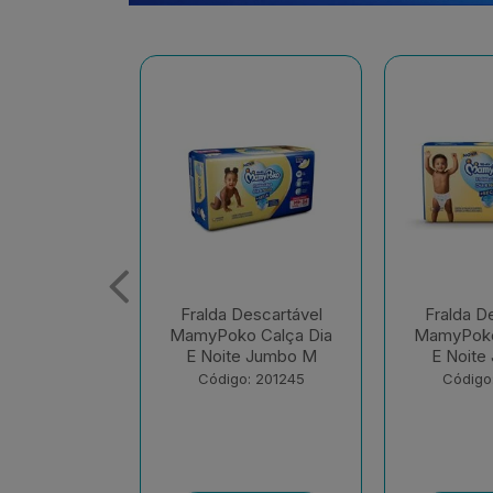
escartável
Fralda Descartável
Fralda D
 Calça Dia
MamyPoko Calça Dia
MamyPoko
e Jumbo M
E Noite Jumbo G
E Noite 
: 201245
Código: 201248
Código