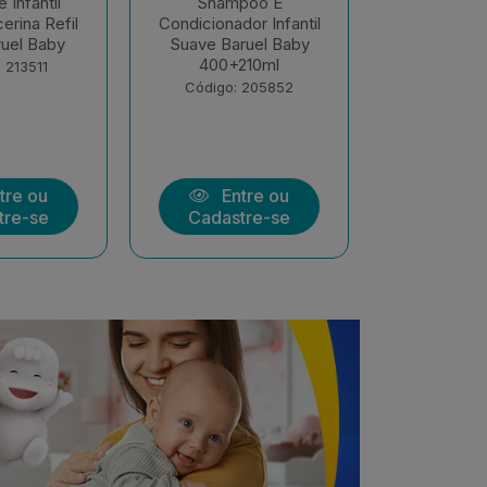
poo E
Shampoo E
Sabonete 
or Infantil
Condicionador Infantil
Líquido Son
ruel Baby
Sono Tranquilo 400ml
400ml Bar
210ml
+ 210m...
Código:
 205852
Código: 205851
tre ou
Entre ou
Ent
tre-se
Cadastre-se
Cadast