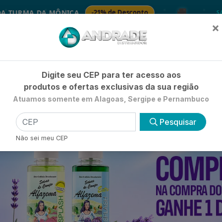
🚚
NICA
-21% de Desconto
🧴 SAB
SABONETES
×
Já é cliente? - Entrar
|
Não é clie
Digite seu CEP para ter acesso aos
produtos e ofertas exclusivas da sua região
Atuamos somente em Alagoas, Sergipe e Pernambuco
HIGIENE E BELEZA
LIMPEZA
PETSHOP
UTILIDADE 
Pesquisar
Não sei meu CEP