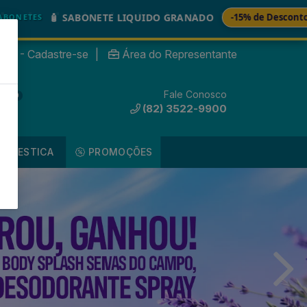
🚚
ONETE LIQUIDO GRANADO
-15% de Desconto
nte? - Cadastre-se
|
Área do Representante
Fale Conosco
0
(82) 3522-9900
DOMESTICA
PROMOÇÕES