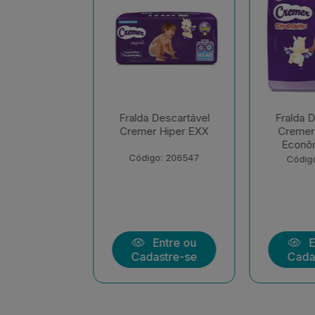
escartável
Fralda Descartável
Fralda D
Hiper EXX
Cremer Shortinho
Cremer M
Econômica EXX
Econôm
Uni
: 206547
Código: 208139
Código
ntre ou
Entre ou
En
stre-se
Cadastre-se
Cadas