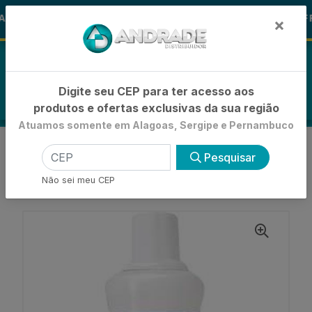
🚚
S ALOHA
-15% de Desconto
🪞 FR
FRALDAS
×
0
Digite seu CEP para ter acesso aos
produtos e ofertas exclusivas da sua região
Atuamos somente em Alagoas, Sergipe e Pernambuco
VOLTAR
INÍCIO
REMOVEDORES E SOLVENTES
Pesquisar
AGUA OXIGENADA
ÁGUA OXIGENADA BEAUTY COLOR 40 VOLUMES
Não sei meu CEP
67,5ML