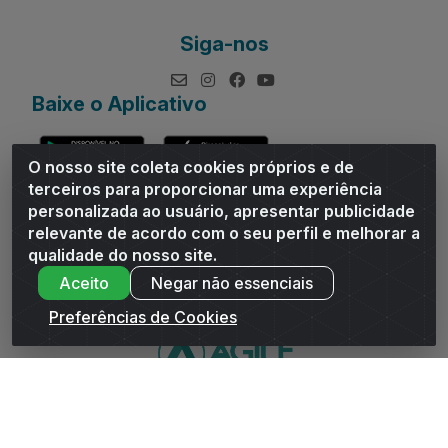
Siga-nos
Baixe o Aplicativo
O nosso site coleta cookies próprios e de
terceiros para proporcionar uma experiência
personalizada ao usuário, apresentar publicidade
relevante de acordo com o seu perfil e melhorar a
Andrade Distribuidor - ROD AL 110, n° 1401 - Sitio Moco,
qualidade do nosso site.
Arapiraca/AL - CEP 57319-300 - CNPJ 10.667.481/0001-47
Aceito
Negar não essenciais
Preferências de Cookies