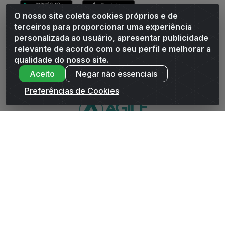
O nosso site coleta cookies próprios e de
terceiros para proporcionar uma experiência
personalizada ao usuário, apresentar publicidade
relevante de acordo com o seu perfil e melhorar a
Andrade Distribuidor - ROD AL 110, n° 1401 - Sitio Moco,
qualidade do nosso site.
Arapiraca/AL - CEP 57319-300 - CNPJ 10.667.481/0001-47
Aceito
Negar não essenciais
Preferências de Cookies
WhatsApp da Andrade