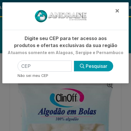
🚚
S ALOHA
-15% de Desconto
🪞 FR
FRALDAS
×
0
Digite seu CEP para ter acesso aos
produtos e ofertas exclusivas da sua região
Atuamos somente em Alagoas, Sergipe e Pernambuco
VOLTAR
INÍCIO
ALGODÕES
Pesquisar
ALGODAO BOLA
ALGOD?O CLIN OFF EM BOLA
Não sei meu CEP