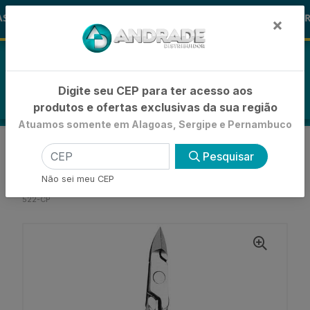
🚚
S ALOHA
-15% de Desconto
🪞 FR
FRALDAS
×
0
Digite seu CEP para ter acesso aos
produtos e ofertas exclusivas da sua região
Atuamos somente em Alagoas, Sergipe e Pernambuco
VOLTAR
INÍCIO
Pesquisar
ALICATES E CORTADORES PARA UNHAS
ALICATE CUTICULA
Não sei meu CEP
ALICATE MUNDIAL PARA CUTÍCULA AÇO FORJADO
522-CP