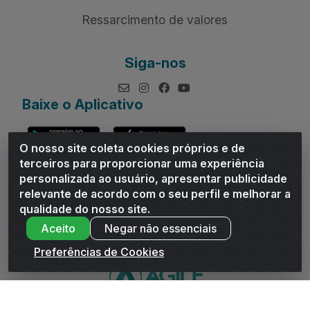
Ressarcimento de valores
Siga-nos
Baixe o Aplicativo
O nosso site coleta cookies próprios e de
terceiros para proporcionar uma experiência
personalizada ao usuário, apresentar publicidade
relevante de acordo com o seu perfil e melhorar a
Andrade Distribuidor - ROD AL 110, n° 1401 - Sitio Moco,
qualidade do nosso site.
Arapiraca/AL - CEP 57319-300 - CNPJ 10.667.481/0001-47
Aceito
Negar não essenciais
Preferências de Cookies