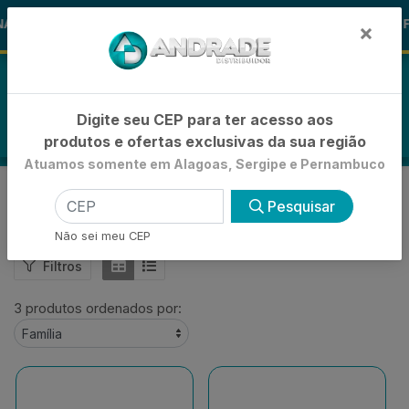
🚚
AS ALOHA
-15% de Desconto
🪞 F
FRALDAS
×
0
Digite seu CEP para ter acesso aos
produtos e ofertas exclusivas da sua região
Atuamos somente em Alagoas, Sergipe e Pernambuco
PIPOCAS
Pesquisar
VOLTAR
INÍCIO
MERCEARIA E BASICOS
PIPOCAS
Não sei meu CEP
Filtros
3 produtos ordenados por: