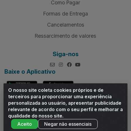
Como Pagar
Formas de Entrega
Cancelamentos
Ressarcimento de valores
Siga-nos
Baixe o Aplicativo
O nosso site coleta cookies próprios e de
terceiros para proporcionar uma experiência
personalizada ao usuário, apresentar publicidade
relevante de acordo com o seu perfil e melhorar a
Andrade Distribuidor - ROD AL 110, n° 1401 - Sitio Moco,
qualidade do nosso site.
Arapiraca/AL - CEP 57319-300 - CNPJ 10.667.481/0001-47
Aceito
Negar não essenciais