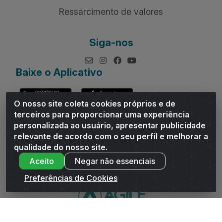
Ressarcimento de valores
Siga-nos
Baixe o Aplicativo
O nosso site coleta cookies próprios e de
terceiros para proporcionar uma experiência
personalizada ao usuário, apresentar publicidade
relevante de acordo com o seu perfil e melhorar a
Andrade Distribuidor - ROD AL 110, n° 1401 - Sitio Moco,
qualidade do nosso site.
Arapiraca/AL - CEP 57319-300 - CNPJ 10.667.481/0001-47
Aceito
Negar não essenciais
Preferências de Cookies