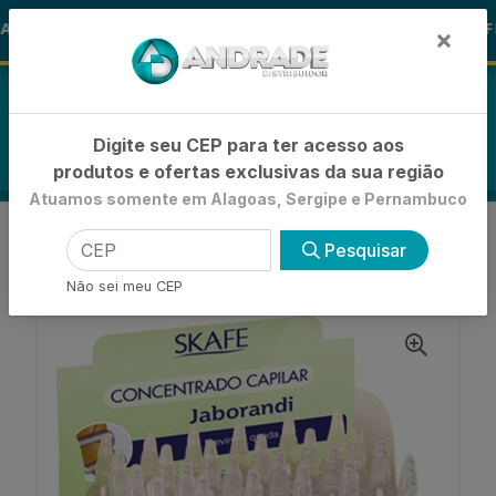
🚚
S ALOHA
-15% de Desconto
🪞 FR
FRALDAS
×
0
Digite seu CEP para ter acesso aos
produtos e ofertas exclusivas da sua região
Atuamos somente em Alagoas, Sergipe e Pernambuco
VOLTAR
INÍCIO
HIDRATAÇÃO E TRATAMENTO
Pesquisar
AMPOLA CAPILAR
AMPOLA SKAFE JABORANDI 10ML
Não sei meu CEP