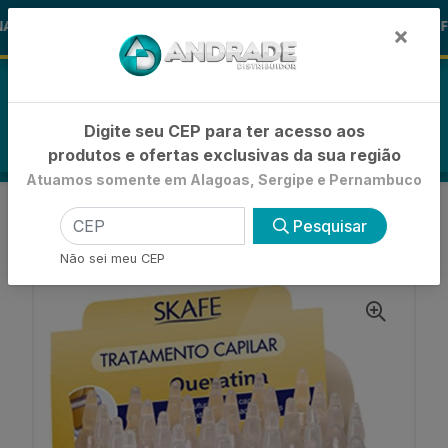
🚚
S ALOHA
-15% de Desconto
🪞 FR
FRALDAS
×
0
Digite seu CEP para ter acesso aos
produtos e ofertas exclusivas da sua região
Atuamos somente em Alagoas, Sergipe e Pernambuco
VOLTAR
INÍCIO
HIDRATAÇÃO E TRATAMENTO
Pesquisar
AMPOLA CAPILAR
AMPOLA SKAFE QUERATINA 10ML
Não sei meu CEP