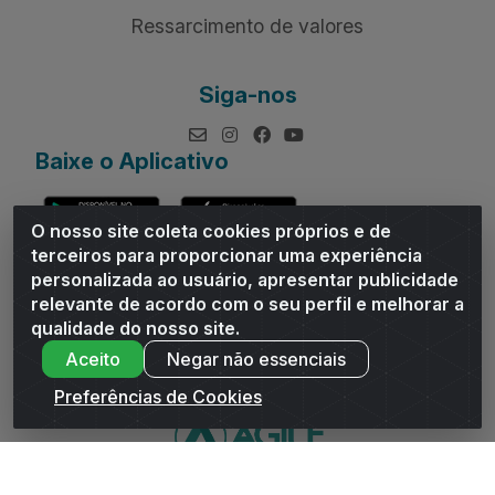
Ressarcimento de valores
Siga-nos
Baixe o Aplicativo
O nosso site coleta cookies próprios e de
terceiros para proporcionar uma experiência
personalizada ao usuário, apresentar publicidade
relevante de acordo com o seu perfil e melhorar a
Andrade Distribuidor - ROD AL 110, n° 1401 - Sitio Moco,
qualidade do nosso site.
Arapiraca/AL - CEP 57319-300 - CNPJ 10.667.481/0001-47
Aceito
Negar não essenciais
Preferências de Cookies