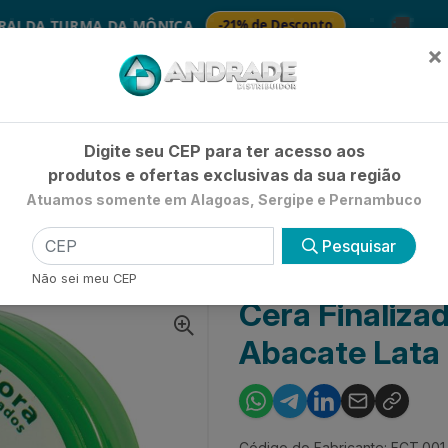
🚚
 TURMA DA MÔNICA
-21% de Desconto
SAB
×
Já é cliente? - Entrar
|
Não é clie
Digite seu CEP para ter acesso aos
produtos e ofertas exclusivas da sua região
Atuamos somente em Alagoas, Sergipe e Pernambuco
HIGIENE E BELEZA
LIMPEZA
PETSHOP
UTILIDADE 
Pesquisar
APILAR
CERA FINALIZADORA VITA CAPILI ABACATE LATA
Não sei meu CEP
Cera Finalizad
Abacate Lata
Código do Fabricante: FCT.001