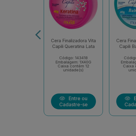
nalizadora Vita
Cera Finalizadora Vita
Cera Fina
i Oleo De Coco
Capili Queratina Lata
Capili 
igo: 182429
Código: 143418
Códig
lagem: 1X40G
Embalagem: 1X40G
Embala
xa contém 12
Caixa contém 12
Caixa 
nidade(s)
unidade(s)
uni
Entre ou
Entre ou
E
dastre-se
Cadastre-se
Cada