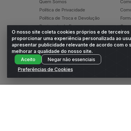
Quem Somos
Como
Política de Privacidade
Como
Política de Troca e Devolução
Form
Regimento do E-commerce
Canc
O nosso site coleta cookies próprios e de terceiros
Andrade Online
Ressa
proporcionar uma experiência personalizada ao usu
apresentar publicidade relevante de acordo com o s
melhorar a qualidade do nosso site.
Aceito
Negar não essenciais
Andrade Distribuidor - ROD AL 110, n° 1401 -
Preferências de Cookies