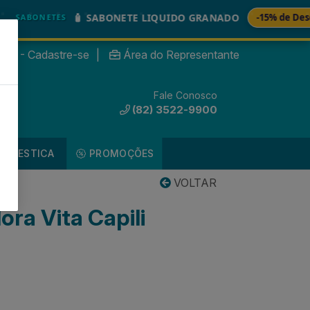
🧴 SABONETE LIQUIDO GRANADO
-15% de Desconto
ONETES
nte? - Cadastre-se
|
Área do Representante
Fale Conosco
0
(82) 3522-9900
DOMESTICA
PROMOÇÕES
VOLTAR
ora Vita Capili