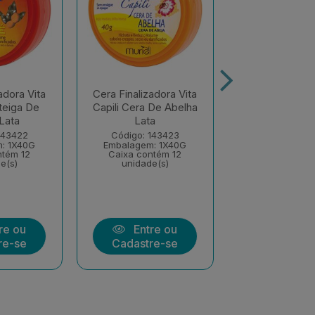
adora Vita
Cera Finalizadora Vita
Cera Finalizad
teiga De
Capili Cera De Abelha
Capili Cera
 Lata
Lata
Código: 15
143422
Código: 143423
Embalagem: 
: 1X40G
Embalagem: 1X40G
Caixa conté
ntém 12
Caixa contém 12
unidade(
e(s)
unidade(s)
Entre
re ou
Entre ou
Cadastre
re-se
Cadastre-se