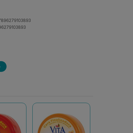
 7896279103893
896279103893
e