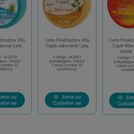
lizadora Vita
Cera Finalizadora Vita
Cera Finaliz
Babosa Lata
Capili Jaborandi Lata
Capili Man
Karite
o: 143420
Código: 143421
Código: 
gem: 1X40G
Embalagem: 1X40G
Embalagem
contém 12
Caixa contém 12
Caixa co
dade(s)
unidade(s)
unidad
ntre ou
Entre ou
Ent
stre-se
Cadastre-se
Cadast