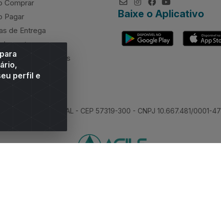
 Comprar
Baixe o Aplicativo
 Pagar
as de Entrega
elamentos
 para
rcimento de valores
ário,
eu perfil e
 Sitio Moco, Arapiraca/AL - CEP 57319-300 - CNPJ 10.667.481/0001-47