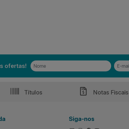
s ofertas!
Títulos
Notas Fiscais
da
Siga-nos