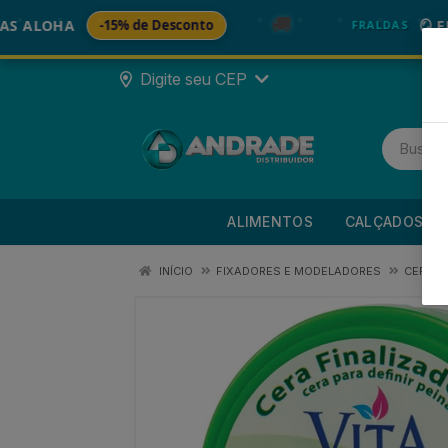
🚚
OHA
-15% de Desconto
🪞 FRALDA
FRALDAS
Digite seu CEP
ALIMENTOS
CALÇADOS
INÍCIO
FIXADORES E MODELADORES
CERA C