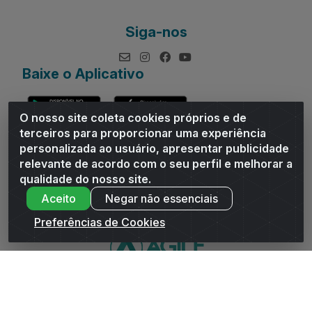
Siga-nos
Baixe o Aplicativo
O nosso site coleta cookies próprios e de
terceiros para proporcionar uma experiência
personalizada ao usuário, apresentar publicidade
relevante de acordo com o seu perfil e melhorar a
Andrade Distribuidor - ROD AL 110, n° 1401 - Sitio Moco,
qualidade do nosso site.
Arapiraca/AL - CEP 57319-300 - CNPJ 10.667.481/0001-47
Aceito
Negar não essenciais
Preferências de Cookies