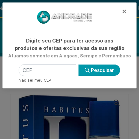
🚚
AS ALOHA
-15% de Desconto
🪞 F
FRALDAS
×
0
Digite seu CEP para ter acesso aos
produtos e ofertas exclusivas da sua região
Atuamos somente em Alagoas, Sergipe e Pernambuco
VOLTAR
INÍCIO
COLÔNIAS E PERFUMES
Pesquisar
COLONIA PERFUMADA ADULTO
COLÔNIA PHYTODERM MASCULINA HABITUS
Não sei meu CEP
100ML