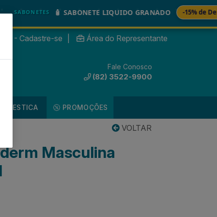
🧴 SABONETE LIQUIDO GRANADO
-15% de Desconto
BONETES
nte? - Cadastre-se
|
Área do Representante
Fale Conosco
0
(82) 3522-9900
DOMESTICA
PROMOÇÕES
VOLTAR
oderm Masculina
l