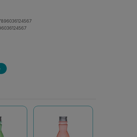
 7896036124567
896036124567
e