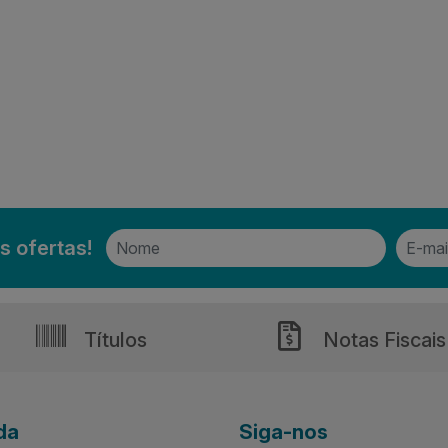
s ofertas!
Títulos
Notas Fiscais
da
Siga-nos