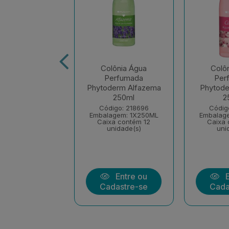
ia Phytoderm
Colônia Água
Colô
plash Shinning
Perfumada
Per
inino 200ml
Phytoderm Alfazema
Phytode
250ml
2
igo: 218700
agem: 1X200ML
Código: 218696
Códig
xa contém 12
Embalagem: 1X250ML
Embalag
unidade(s)
Caixa contém 12
Caixa 
unidade(s)
uni
Entre ou
Entre ou
E
dastre-se
Cadastre-se
Cada