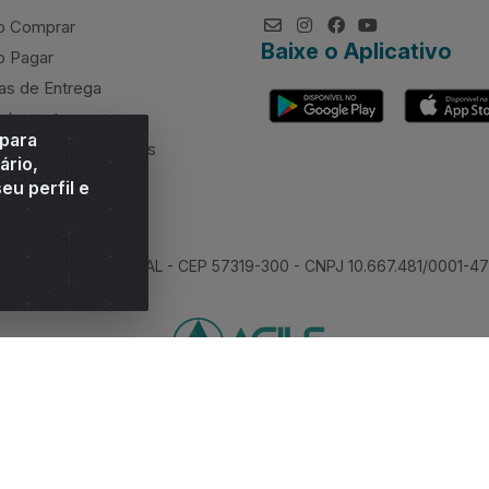
 Comprar
Baixe o Aplicativo
 Pagar
as de Entrega
elamentos
 para
rcimento de valores
ário,
eu perfil e
 Sitio Moco, Arapiraca/AL - CEP 57319-300 - CNPJ 10.667.481/0001-47