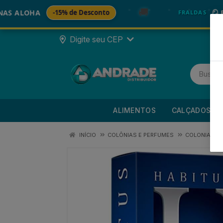
🚚
LOHA
-15% de Desconto
🪞 FRALD
FRALDAS
Digite seu CEP
ALIMENTOS
CALÇADOS
INÍCIO
COLÔNIAS E PERFUMES
COLONIA PE