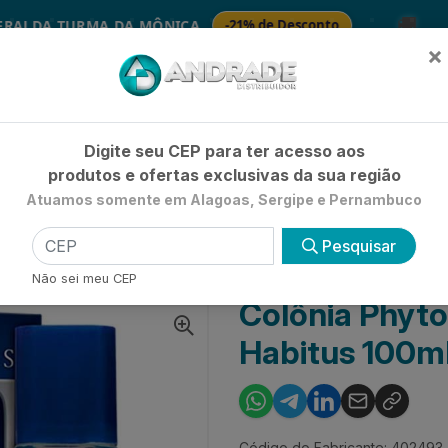
🚚
A TURMA DA MÔNICA
-21% de Desconto
SA
×
Já é cliente? - Entrar
|
Não é clie
Digite seu CEP para ter acesso aos
produtos e ofertas exclusivas da sua região
Atuamos somente em Alagoas, Sergipe e Pernambuco
HIGIENE E BELEZA
LIMPEZA
PETSHOP
UTILIDADE 
Pesquisar
RFUMADA ADULTO
COLÔNIA PHYTODERM MASCULINA HABITUS 100ML
Não sei meu CEP
Colônia Phyt
Habitus 100m
Código do Fabricante: 402493