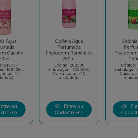
nia Água
Colônia Água
Colônia
fumada
Perfumada
Perfu
rm Carinho
Phytoderm Romântica
Phytoderm
50ml
250ml
250
o: 213757
Código: 202580
Código: 
em: 1X250ML
Embalagem: 1X250ML
Embalagem:
contém 12
Caixa contém 12
Caixa co
dade(s)
unidade(s)
unidad
ntre ou
Entre ou
Ent
stre-se
Cadastre-se
Cadast