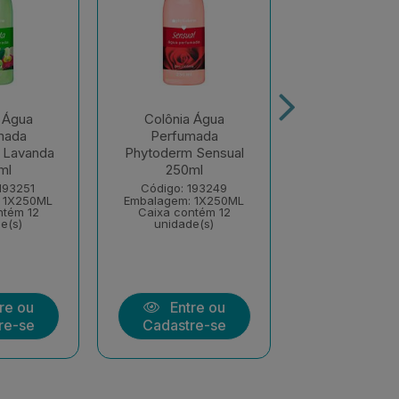
 Água
Colônia Água
Colônia Á
mada
Perfumada
Perfuma
 Lavanda
Phytoderm Sensual
Phytode
ml
250ml
Apaixonada 
193251
Código: 193249
Código: 19
 1X250ML
Embalagem: 1X250ML
Embalagem: 1
ntém 12
Caixa contém 12
Caixa conté
e(s)
unidade(s)
unidade(
re ou
Entre ou
Entre
re-se
Cadastre-se
Cadastre