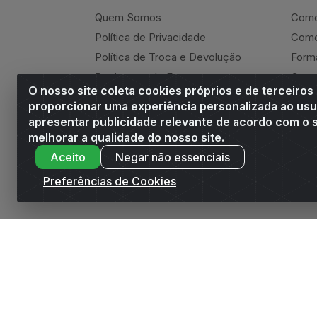
Quem Somos
Como
Política de Privacidade
Como
Política de Troca e Devolução
Form
Regimento do E-commerce
Canc
O nosso site coleta cookies próprios e de terceiros
Andrade Online
Ressa
proporcionar uma experiência personalizada ao usu
apresentar publicidade relevante de acordo com o s
melhorar a qualidade do nosso site.
Aceito
Negar não essenciais
Andrade Distribuidor - ROD AL 110, n° 1401 -
Preferências de Cookies