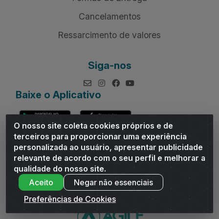
Cancelamentos
Ressarcimento de valores
Siga-nos
Baixe o Aplicativo
O nosso site coleta cookies próprios e de
terceiros para proporcionar uma experiência
personalizada ao usuário, apresentar publicidade
relevante de acordo com o seu perfil e melhorar a
Andrade Distribuidor - ROD AL 110, n° 1401 - Sitio Moco,
qualidade do nosso site.
Arapiraca/AL - CEP 57319-300 - CNPJ 10.667.481/0001-47
Aceito
Negar não essenciais
Preferências de Cookies