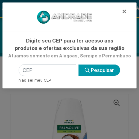
🚚
ALOHA
-15% de Desconto
🪞 FRAL
FRALDAS
×
0
Digite seu CEP para ter acesso aos
produtos e ofertas exclusivas da sua região
Atuamos somente em Alagoas, Sergipe e Pernambuco
VOLTAR
INÍCIO
CONDICIONADORES
Pesquisar
CONDICIONADOR BASICO
CONDICIONADOR PALMOLIVE NATURALS MACIEZ
Não sei meu CEP
PROLONGADA