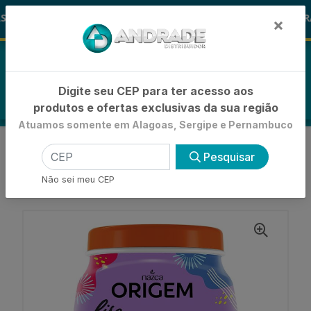
🚚
 ALOHA
-15% de Desconto
🪞 FRA
FRALDAS
×
0
Digite seu CEP para ter acesso aos
produtos e ofertas exclusivas da sua região
Atuamos somente em Alagoas, Sergipe e Pernambuco
VOLTAR
INÍCIO
CREME DE TRATAMENTO
Pesquisar
CREME TRATAMENTO CAPILAR BASICO 1KG
CREME DE TRATAMENTO NAZCA ORIGEM
Não sei meu CEP
HIDRATAÇÃO LISO EXTREMO