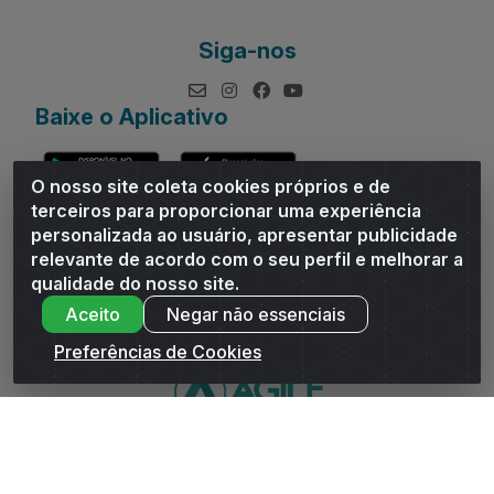
Siga-nos
Baixe o Aplicativo
O nosso site coleta cookies próprios e de
terceiros para proporcionar uma experiência
personalizada ao usuário, apresentar publicidade
relevante de acordo com o seu perfil e melhorar a
Andrade Distribuidor - ROD AL 110, n° 1401 - Sitio Moco,
qualidade do nosso site.
Arapiraca/AL - CEP 57319-300 - CNPJ 10.667.481/0001-47
Aceito
Negar não essenciais
Preferências de Cookies