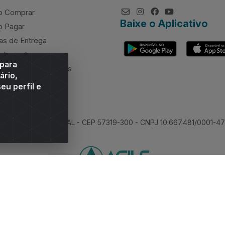
 Comprar
Baixe o Aplicativo
 Pagar
as de Entrega
elamentos
 para
rcimento de valores
ário,
eu perfil e
 Sitio Moco, Arapiraca/AL - CEP 57319-300 - CNPJ 10.667.481/0001-47