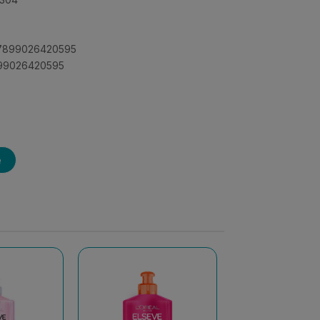
: 7899026420595
7899026420595
e