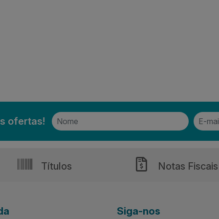
s ofertas!
Títulos
Notas Fiscais
da
Siga-nos