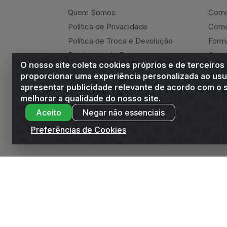
Quem Somos
Como
Política de Privacidade
Como
Política de Troca e Devolução
Form
Regimento do E-commerce
Canc
O nosso site coleta cookies próprios e de terceiros
Andrade Online
Ressa
proporcionar uma experiência personalizada ao usu
apresentar publicidade relevante de acordo com o s
melhorar a qualidade do nosso site.
Aceito
Negar não essenciais
Andrade Distribuidor - ROD AL 110, n° 1401 -
Preferências de Cookies