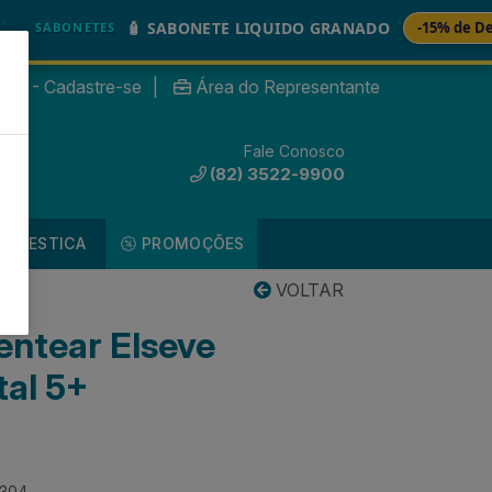
🧴 SABONETE LIQUIDO GRANADO
-15% de Desconto
BONETES
nte? - Cadastre-se
|
Área do Representante
Fale Conosco
0
(82) 3522-9900
DOMESTICA
PROMOÇÕES
VOLTAR
entear Elseve
al 5+
9304