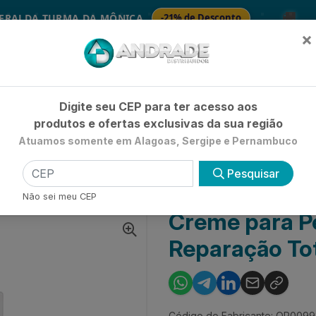
🚚
DA TURMA DA MÔNICA
-21% de Desconto
SA
×
Já é cliente? - Entrar
|
Não é clie
Digite seu CEP para ter acesso aos
produtos e ofertas exclusivas da sua região
Atuamos somente em Alagoas, Sergipe e Pernambuco
HIGIENE E BELEZA
LIMPEZA
PETSHOP
UTILIDADE 
Pesquisar
AR INTERMEDIARIO
CREME PARA PENTEAR ELSEVE REPARAÇÃO TOTAL 5+
Não sei meu CEP
Creme para P
Reparação Tot
Código do Fabricante: OP009