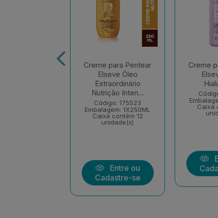
 para Pentear
Creme para Pentear
Creme p
ve Colágeno
Elseve Óleo
Else
fter 250ml
Extraordinário
Hial
Nutrição Inten...
igo: 235526
Códig
agem: 1X250ML
Embalag
Código: 175523
xa contém 12
Caixa 
Embalagem: 1X250ML
nidade(s)
uni
Caixa contém 12
unidade(s)
Entre ou
E
Entre ou
dastre-se
Cada
Cadastre-se