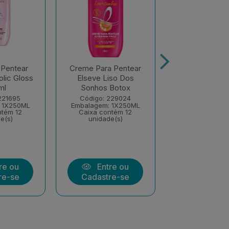
Pentear
Creme Para Pentear
Creme para P
olic Gloss
Elseve Liso Dos
Elseve Col
ml
Sonhos Botox
Lifter 25
221695
Código: 229024
Código: 23
 1X250ML
Embalagem: 1X250ML
Embalagem: 1
ntém 12
Caixa contém 12
Caixa conté
e(s)
unidade(s)
unidade(
re ou
Entre ou
Entre
re-se
Cadastre-se
Cadastre