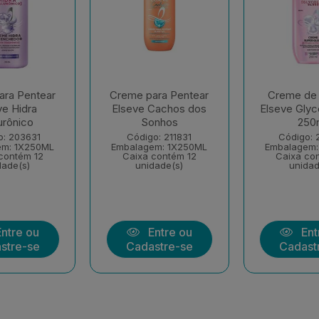
ara Pentear
Creme para Pentear
Creme de 
ve Hidra
Elseve Cachos dos
Elseve Glyc
urônico
Sonhos
250
o: 203631
Código: 211831
Código: 
em: 1X250ML
Embalagem: 1X250ML
Embalagem:
contém 12
Caixa contém 12
Caixa co
dade(s)
unidade(s)
unidad
ntre ou
Entre ou
Ent
stre-se
Cadastre-se
Cadast