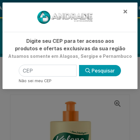
🚚
S ALOHA
-15% de Desconto
🪞 FR
FRALDAS
×
0
Digite seu CEP para ter acesso aos
produtos e ofertas exclusivas da sua região
Atuamos somente em Alagoas, Sergipe e Pernambuco
VOLTAR
INÍCIO
CREME DE PENTEAR
Pesquisar
CREME DE PENTEAR BASICO
CREME PARA PENTEAR KOLENE ÓLEO ESSENCIAL
Não sei meu CEP
ORIGINAL 500ML