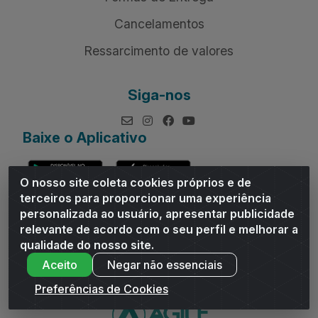
Cancelamentos
Ressarcimento de valores
Siga-nos
Baixe o Aplicativo
O nosso site coleta cookies próprios e de
terceiros para proporcionar uma experiência
personalizada ao usuário, apresentar publicidade
relevante de acordo com o seu perfil e melhorar a
Andrade Distribuidor - ROD AL 110, n° 1401 - Sitio Moco,
qualidade do nosso site.
Arapiraca/AL - CEP 57319-300 - CNPJ 10.667.481/0001-47
Aceito
Negar não essenciais
Preferências de Cookies