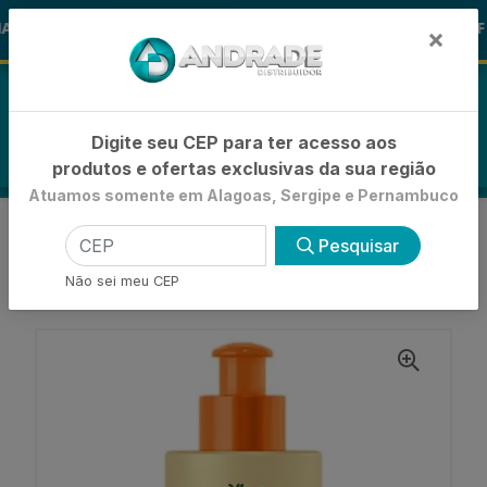
🚚
S ALOHA
-15% de Desconto
🪞 FR
FRALDAS
×
0
Digite seu CEP para ter acesso aos
produtos e ofertas exclusivas da sua região
Atuamos somente em Alagoas, Sergipe e Pernambuco
VOLTAR
INÍCIO
CREME DE PENTEAR
Pesquisar
CREME DE PENTEAR BASICO
CREME PARA PENTEAR KOLENE ÓLEO ESSENCIAL
Não sei meu CEP
ORIGINAL 90ML