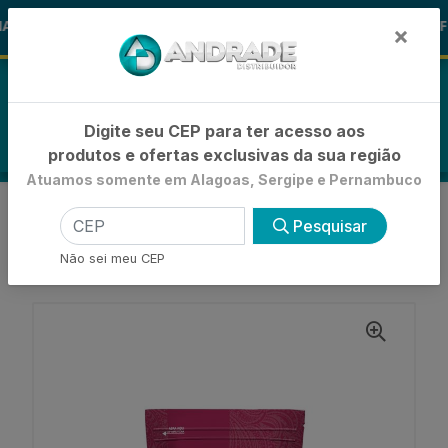
🚚
S ALOHA
-15% de Desconto
🪞 FR
FRALDAS
×
0
Digite seu CEP para ter acesso aos
produtos e ofertas exclusivas da sua região
Atuamos somente em Alagoas, Sergipe e Pernambuco
VOLTAR
INÍCIO
DESCOLORANTES
Pesquisar
DESCOLORANTE PÓ
DESCOLORANTE EM PÓ CARE LISS COM
Não sei meu CEP
PROTEÍNA DE SOJA