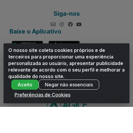
Siga-nos
Baixe o Aplicativo
O nosso site coleta cookies próprios e de
terceiros para proporcionar uma experiência
personalizada ao usuário, apresentar publicidade
relevante de acordo com o seu perfil e melhorar a
Andrade Distribuidor - ROD AL 110, n° 1401 - Sitio Moco,
qualidade do nosso site.
Arapiraca/AL - CEP 57319-300 - CNPJ 10.667.481/0001-47
Aceito
Negar não essenciais
Preferências de Cookies