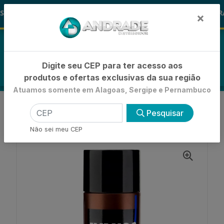
🚚
 ALOHA
-15% de Desconto
🪞 FRA
FRALDAS
×
0
Digite seu CEP para ter acesso aos
produtos e ofertas exclusivas da sua região
Atuamos somente em Alagoas, Sergipe e Pernambuco
VOLTAR
INÍCIO
DESODORANTES
Pesquisar
DESODORANTE SPRAY
DESODORANTE SPRAY AVANÇO ACTION
Não sei meu CEP