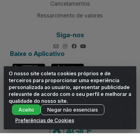
Cancelamentos
Ressarcimento de valores
Siga-nos
Baixe o Aplicativo
O nosso site coleta cookies próprios e de
terceiros para proporcionar uma experiência
personalizada ao usuário, apresentar publicidade
relevante de acordo com o seu perfil e melhorar a
Andrade Distribuidor - ROD AL 110, n° 1401 - Sitio Moco,
qualidade do nosso site.
Arapiraca/AL - CEP 57319-300 - CNPJ 10.667.481/0001-47
Aceito
Negar não essenciais
Preferências de Cookies