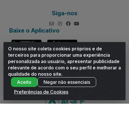
Siga-nos
Baixe o Aplicativo
O nosso site coleta cookies próprios e de
terceiros para proporcionar uma experiência
personalizada ao usuário, apresentar publicidade
relevante de acordo com o seu perfil e melhorar a
Andrade Distribuidor - ROD AL 110, n° 1401 - Sitio Moco,
qualidade do nosso site.
Arapiraca/AL - CEP 57319-300 - CNPJ 10.667.481/0001-47
Aceito
Negar não essenciais
Preferências de Cookies