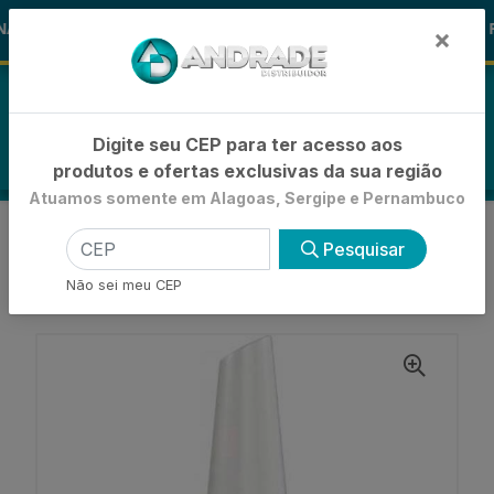
🚚
AS ALOHA
-15% de Desconto
🪞 F
FRALDAS
×
0
Digite seu CEP para ter acesso aos
produtos e ofertas exclusivas da sua região
Atuamos somente em Alagoas, Sergipe e Pernambuco
VOLTAR
INÍCIO
ESMALTES
Pesquisar
ESMALTE TRADICIONAL
ESMALTE RISQUÉ CINTILANTE PLATINO -
Não sei meu CEP
ENCARTELADO