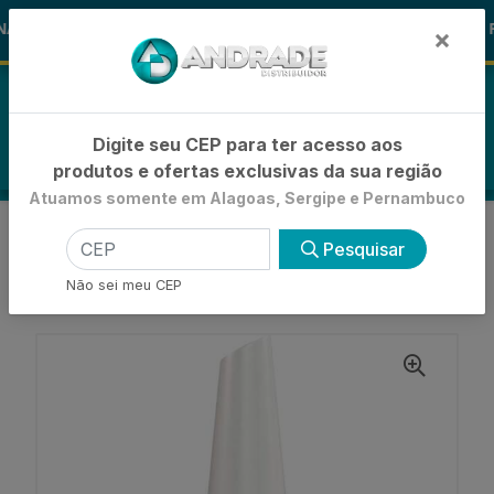
🚚
AS ALOHA
-15% de Desconto
🪞 F
FRALDAS
×
0
Digite seu CEP para ter acesso aos
produtos e ofertas exclusivas da sua região
Atuamos somente em Alagoas, Sergipe e Pernambuco
VOLTAR
INÍCIO
ESMALTES
Pesquisar
ESMALTE TRADICIONAL
ESMALTE RISQUÉ CREMOSO ASTRAL -
Não sei meu CEP
ENCARTELADO