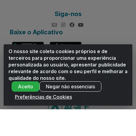
Siga-nos
Baixe o Aplicativo
O nosso site coleta cookies próprios e de
terceiros para proporcionar uma experiência
personalizada ao usuário, apresentar publicidade
relevante de acordo com o seu perfil e melhorar a
Andrade Distribuidor - ROD AL 110, n° 1401 - Sitio Moco,
qualidade do nosso site.
Arapiraca/AL - CEP 57319-300 - CNPJ 10.667.481/0001-47
Aceito
Negar não essenciais
Preferências de Cookies