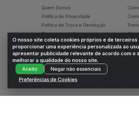
Quem Somos
Como
Política de Privacidade
Como
Política de Troca e Devolução
Form
Regimento do E-commerce
Canc
O nosso site coleta cookies próprios e de terceiros
Andrade Online
Ressa
proporcionar uma experiência personalizada ao usu
apresentar publicidade relevante de acordo com o s
melhorar a qualidade do nosso site.
Aceito
Negar não essenciais
Andrade Distribuidor - ROD AL 110, n° 1401 -
Preferências de Cookies