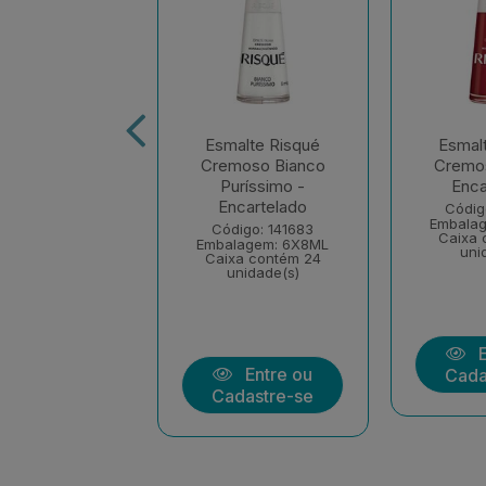
alte Risqué
Esmalte Risqué
Esmal
ural Renda -
Cremoso Bianco
Cremo
ncartelado
Puríssimo -
Enca
Encartelado
digo: 141721
Códig
lagem: 6X8ML
Embala
Código: 141683
xa contém 24
Caixa 
Embalagem: 6X8ML
unidade(s)
uni
Caixa contém 24
unidade(s)
Entre ou
E
Entre ou
dastre-se
Cada
Cadastre-se