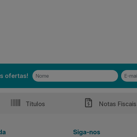
s ofertas!
Títulos
Notas Fiscais
da
Siga-nos