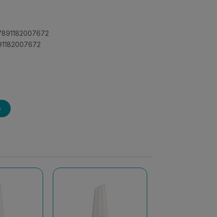
 7891182007672
891182007672
e