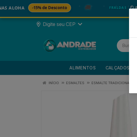
🚚
LOHA
-15% de Desconto
🪞 FRALD
FRALDAS
Digite seu CEP
ALIMENTOS
CALÇADOS
INÍCIO
ESMALTES
ESMALTE TRADICIONAL