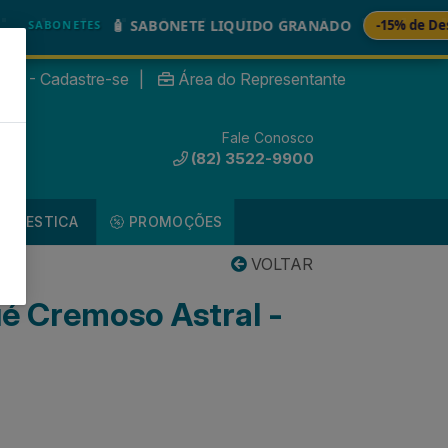
🧴 SABONETE LIQUIDO GRANADO
-15% de Desconto
BONETES
nte? - Cadastre-se
|
Área do Representante
Fale Conosco
0
(82) 3522-9900
DOMESTICA
PROMOÇÕES
VOLTAR
é Cremoso Astral -