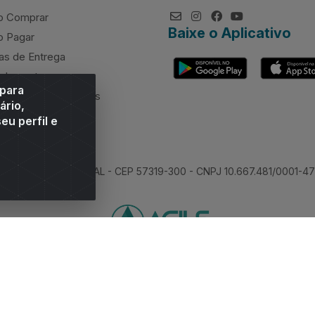
 Comprar
Baixe o Aplicativo
 Pagar
as de Entrega
elamentos
 para
rcimento de valores
ário,
eu perfil e
 Sitio Moco, Arapiraca/AL - CEP 57319-300 - CNPJ 10.667.481/0001-47