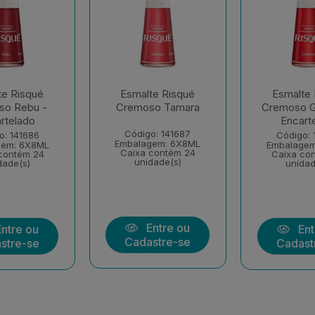
te Risqué
Esmalte Risqué
Esmalte 
so Rebu -
Cremoso Tamara
Cremoso Ga
rtelado
Encart
Código: 141687
o: 141686
Código: 
Embalagem: 6X8ML
gem: 6X8ML
Embalagem
Caixa contém 24
contém 24
Caixa co
unidade(s)
dade(s)
unidad
Entre ou
ntre ou
Ent
Cadastre-se
stre-se
Cadast