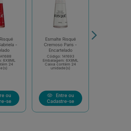
Risqué
Esmalte Risqué
Esmalte Ri
briela -
Cremoso Paris -
Cremoso Li
elado
Encartelado
Encartel
141688
Código: 141693
Código: 14
: 6X8ML
Embalagem: 6X8ML
Embalagem: 
ntém 24
Caixa contém 24
Caixa conté
e(s)
unidade(s)
unidade(
re ou
Entre ou
Entre
re-se
Cadastre-se
Cadastre