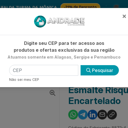
🚚
A TURMA DA MÔNICA
-21% de Desconto
SA
×
Já é cliente? - Entrar
|
Não é clie
Digite seu CEP para ter acesso aos
produtos e ofertas exclusivas da sua região
Atuamos somente em Alagoas, Sergipe e Pernambuco
HIGIENE E BELEZA
LIMPEZA
PETSHOP
UTILIDADE 
Pesquisar
ESMALTE RISQUÉ CREMOSO ASTRAL - ENCARTELADO
Não sei meu CEP
Esmalte Risqu
Encartelado
Código do Fabricante: 8872-4