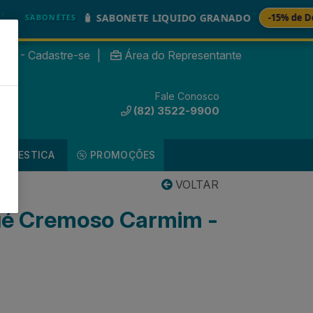
🧴 SABONETE LIQUIDO GRANADO
-15% de Descont
ABONETES
nte? - Cadastre-se
|
Área do Representante
Fale Conosco
0
(82) 3522-9900
DOMESTICA
PROMOÇÕES
VOLTAR
ué Cremoso Carmim -