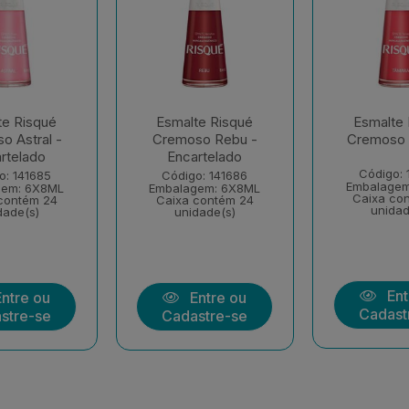
te Risqué
Esmalte Risqué
Esmalte 
o Astral -
Cremoso Rebu -
Cremoso
rtelado
Encartelado
Código: 
o: 141685
Código: 141686
Embalagem
gem: 6X8ML
Embalagem: 6X8ML
Caixa co
contém 24
Caixa contém 24
unidad
dade(s)
unidade(s)
Ent
ntre ou
Entre ou
Cadast
stre-se
Cadastre-se