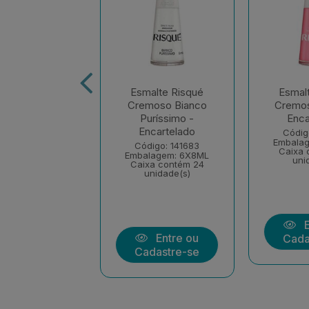
alte Risqué
Esmalte Risqué
Esmal
ural Renda -
Cremoso Bianco
Cremos
ncartelado
Puríssimo -
Enca
Encartelado
digo: 141721
Códig
lagem: 6X8ML
Embala
Código: 141683
xa contém 24
Caixa 
Embalagem: 6X8ML
unidade(s)
uni
Caixa contém 24
unidade(s)
Entre ou
E
Entre ou
dastre-se
Cada
Cadastre-se