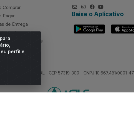
 Comprar
Baixe o Aplicativo
 Pagar
as de Entrega
elamentos
 para
rcimento de valores
ário,
eu perfil e
 Sitio Moco, Arapiraca/AL - CEP 57319-300 - CNPJ 10.667.481/0001-47