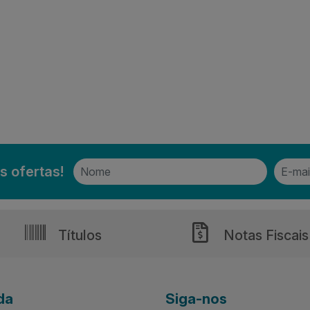
s ofertas!
Títulos
Notas Fiscais
da
Siga-nos