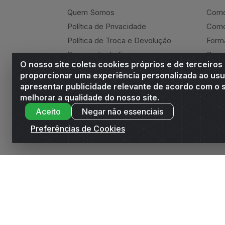
Quem Somos
Como
Política de Privacidade
Como
Política de Troca e Devolução
Form
Regimento do E-commerce
Canc
O nosso site coleta cookies próprios e de terceiros
Andrade Online
Ressa
proporcionar uma experiência personalizada ao usu
apresentar publicidade relevante de acordo com o s
melhorar a qualidade do nosso site.
Aceito
Negar não essenciais
Andrade Distribuidor - ROD AL 110, n° 1401 -
Preferências de Cookies