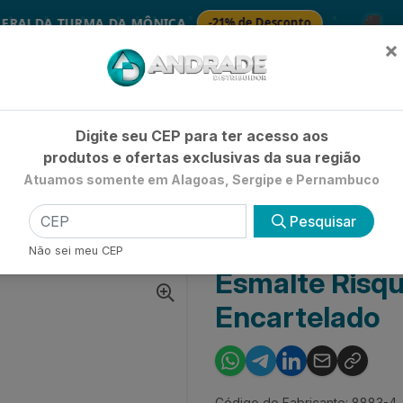
🚚
DA TURMA DA MÔNICA
-21% de Desconto
S
×
Já é cliente? - Entrar
|
Não é clie
Digite seu CEP para ter acesso aos
produtos e ofertas exclusivas da sua região
Atuamos somente em Alagoas, Sergipe e Pernambuco
HIGIENE E BELEZA
LIMPEZA
PETSHOP
UTILIDADE 
Pesquisar
ESMALTE RISQUÉ CREMOSO CARMIM - ENCARTELADO
Não sei meu CEP
Esmalte Risq
Encartelado
Código do Fabricante: 8883-4