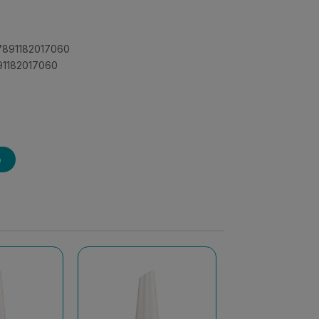
 7891182017060
891182017060
e