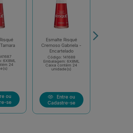
Risqué
Esmalte Risqué
Esmalte Ri
 Tamara
Cremoso Gabriela -
Cremoso Pa
Encartelado
Encartel
141687
Código: 141688
Código: 14
: 6X8ML
Embalagem: 6X8ML
Embalagem: 
ntém 24
Caixa contém 24
Caixa conté
e(s)
unidade(s)
unidade(
re ou
Entre ou
Entre
re-se
Cadastre-se
Cadastre