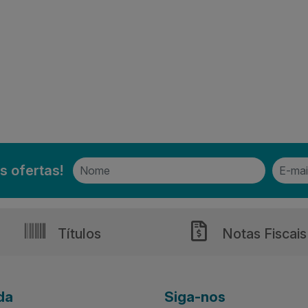
s ofertas!
Títulos
Notas Fiscais
da
Siga-nos