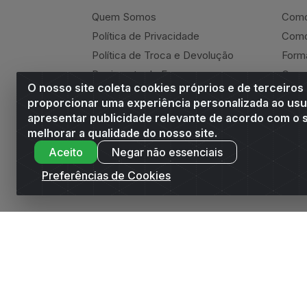
Quem Somos
Como
Política de Privacidade
Como
Política de Troca e Devolução
Form
Regimento do E-commerce
Canc
O nosso site coleta cookies próprios e de terceiros
Andrade Online
Ressa
proporcionar uma experiência personalizada ao usu
apresentar publicidade relevante de acordo com o s
melhorar a qualidade do nosso site.
Aceito
Negar não essenciais
Andrade Distribuidor - ROD AL 110, n° 1401 -
Preferências de Cookies