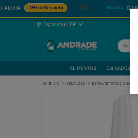
🚚
HA
-15% de Desconto
🪞 FRALDA
FRALDAS
Digite seu CEP
ALIMENTOS
CALÇADOS
INÍCIO
ESMALTES
ESMALTE TRADICIONAL