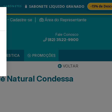
🧴 SABONETE LIQUIDO GRANADO
-15% de Desconto
NETES
nte? - Cadastre-se
|
Área do Representante
Fale Conosco
0
(82) 3522-9900
DOMESTICA
PROMOÇÕES
VOLTAR
ué Natural Condessa