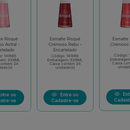
te Risqué
Esmalte Risqué
Esmalte 
o Astral -
Cremoso Rebu -
Cremoso
rtelado
Encartelado
Código: 
o: 141685
Código: 141686
Embalagem
gem: 6X8ML
Embalagem: 6X8ML
Caixa co
contém 24
Caixa contém 24
unidad
dade(s)
unidade(s)
Ent
ntre ou
Entre ou
Cadast
stre-se
Cadastre-se