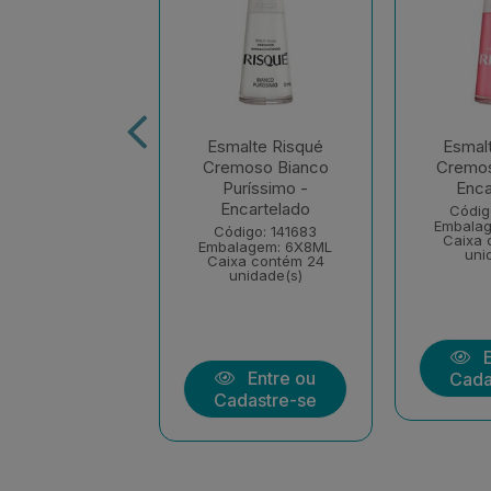
alte Risqué
Esmalte Risqué
Esmal
ral Incolor -
Cremoso Bianco
Cremos
ncartelado
Puríssimo -
Enca
Encartelado
digo: 141720
Códig
lagem: 6X8ML
Embala
Código: 141683
xa contém 24
Caixa 
Embalagem: 6X8ML
unidade(s)
uni
Caixa contém 24
unidade(s)
Entre ou
E
Entre ou
dastre-se
Cada
Cadastre-se