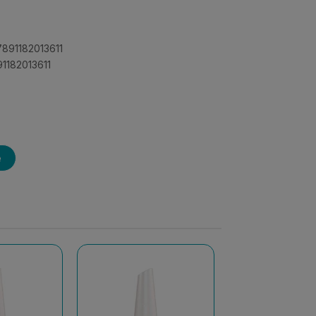
7891182013611
91182013611
e