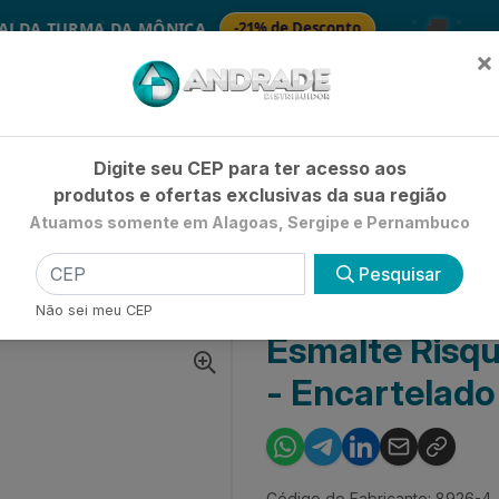
🚚
 TURMA DA MÔNICA
-21% de Desconto
SABO
×
Já é cliente? - Entrar
|
Não é clie
Digite seu CEP para ter acesso aos
produtos e ofertas exclusivas da sua região
Atuamos somente em Alagoas, Sergipe e Pernambuco
HIGIENE E BELEZA
LIMPEZA
PETSHOP
UTILIDADE 
Pesquisar
ESMALTE RISQUÉ NATURAL CONDESSA - ENCARTELADO
Não sei meu CEP
Esmalte Risq
- Encartelado
Código do Fabricante: 8926-4