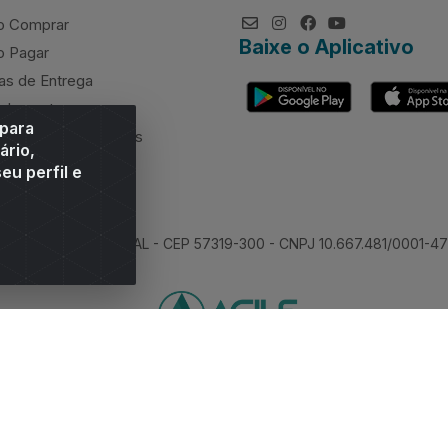
 Comprar
Baixe o Aplicativo
 Pagar
as de Entrega
elamentos
 para
rcimento de valores
ário,
eu perfil e
 Sitio Moco, Arapiraca/AL - CEP 57319-300 - CNPJ 10.667.481/0001-47