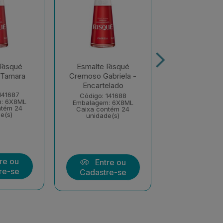
Risqué
Esmalte Risqué
Esmalte Ri
 Tamara
Cremoso Gabriela -
Cremoso Pa
Encartelado
Encartel
141687
Código: 141688
Código: 14
: 6X8ML
Embalagem: 6X8ML
Embalagem: 
ntém 24
Caixa contém 24
Caixa conté
e(s)
unidade(s)
unidade(
re ou
Entre ou
Entre
re-se
Cadastre-se
Cadastre