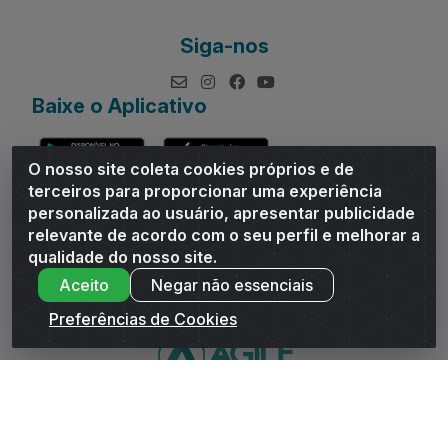
Siga-nos
Baixe o Aplicativo
O nosso site coleta cookies próprios e de
terceiros para proporcionar uma experiência
personalizada ao usuário, apresentar publicidade
relevante de acordo com o seu perfil e melhorar a
Andrade Distribuidor - ROD AL 110, n° 1401 - Sitio Moco,
qualidade do nosso site.
Arapiraca/AL - CEP 57319-300 - CNPJ 10.667.481/0001-47
Aceito
Negar não essenciais
Preferências de Cookies