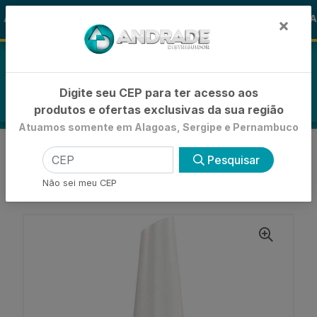
🚚
ALOHA
-15% de Desconto
🪞 FRAL
FRALDAS
×
0
Digite seu CEP para ter acesso aos
produtos e ofertas exclusivas da sua região
Atuamos somente em Alagoas, Sergipe e Pernambuco
VOLTAR
INÍCIO
ESMALTES
Pesquisar
ESMALTE TRADICIONAL
ESMALTE RISQUÉ NATURAL INCOLOR -
Não sei meu CEP
ENCARTELADO