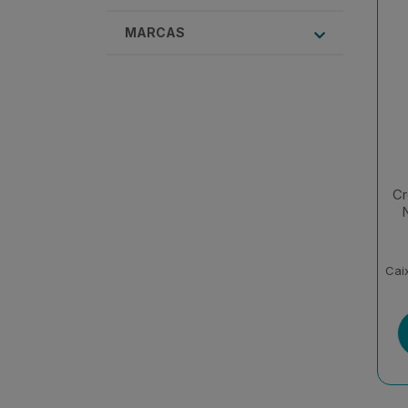
MARCAS
Cr
N
Cai