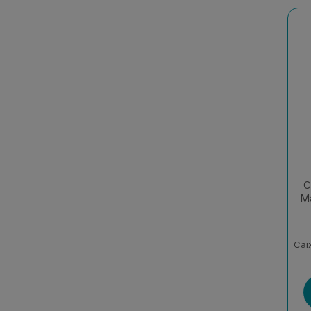
C
Má
Cai