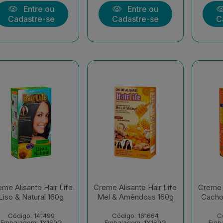
Entre ou
Entre ou
Cadastre-se
Cadastre-se
C
me Alisante Hair Life
Creme Alisante Hair Life
Creme A
Liso & Natural 160g
Mel & Amêndoas 160g
Cachos
Código: 141499
Código: 161664
C
Embalagem: 1X160G
Embalagem: 1X160G
Emb