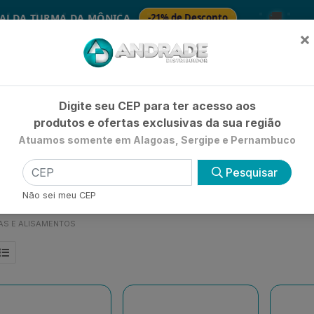
🚚
TURMA DA MÔNICA
-21% de Desconto
SABON
×
Já é cliente? - Entrar
|
Não é clie
Digite seu CEP para ter acesso aos
produtos e ofertas exclusivas da sua região
Atuamos somente em Alagoas, Sergipe e Pernambuco
HIGIENE E BELEZA
LIMPEZA
PETSHOP
UTILIDADE 
Pesquisar
NTOS
Não sei meu CEP
AS E ALISAMENTOS