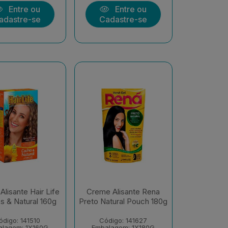
Entre ou
Entre ou
adastre-se
Cadastre-se
lisante Hair Life
Creme Alisante Rena
 & Natural 160g
Preto Natural Pouch 180g
ódigo: 141510
Código: 141627
alagem: 1X160G
Embalagem: 1X180G