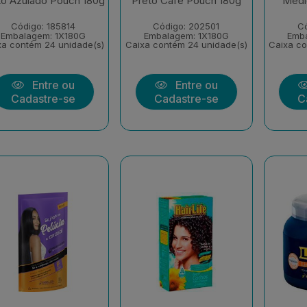
to Azulado Pouch 180g
Preto Café Pouch 180g
Médi
Código: 185814
Código: 202501
Có
Embalagem: 1X180G
Embalagem: 1X180G
Emb
xa contém 24 unidade(s)
Caixa contém 24 unidade(s)
Caixa co
Entre ou
Entre ou
Cadastre-se
Cadastre-se
C