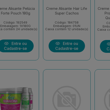
eme Alisante Pelúcia
Creme Alisante Hair Life
Creme A
Forte Pouch 180g
Super Cachos
Pro
Qu
Código: 192549
Código: 184758
Có
Embalagem: 1X180G
Embalagem: 01UN
Emba
xa contém 24 unidade(s)
Caixa contém 12 unidade(s)
Caixa c
Entre ou
Entre ou
Cadastre-se
Cadastre-se
C