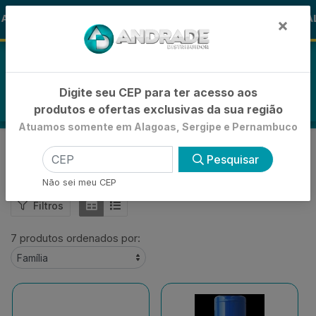
🚚
LOHA
-15% de Desconto
🪞 FRALD
FRALDAS
×
0
Digite seu CEP para ter acesso aos
produtos e ofertas exclusivas da sua região
Atuamos somente em Alagoas, Sergipe e Pernambuco
COLONIAS
Pesquisar
VOLTAR
INÍCIO
FRALDAS E LENÇOS
COLONIAS
Não sei meu CEP
Filtros
7 produtos ordenados por: