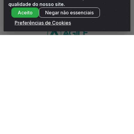
Andrade Distribuidor - ROD AL 110, n° 1401 - Sitio Moco,
qualidade do nosso site.
Arapiraca/AL - CEP 57319-300 - CNPJ 10.667.481/0001-47
Aceito
Negar não essenciais
Preferências de Cookies
WhatsApp da Andrade